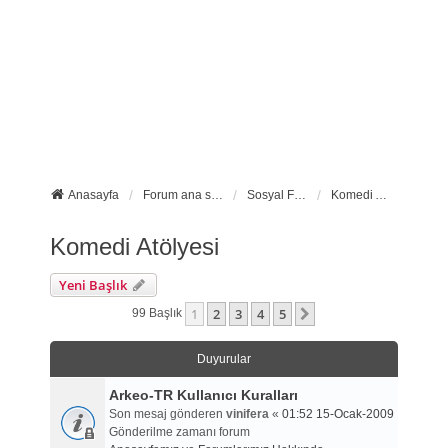
Anasayfa
Forum ana sayfa
Sosyal Forumlarımız
Komedi Atölyesi
Komedi Atölyesi
Yeni Başlık
1
2
3
4
5
Sonraki
99 Başlık
Duyurular
Arkeo-TR Kullanıcı Kuralları
Son mesaj gönderen
vinifera
«
01:52 15-Ocak-2009
Gönderilme zamanı forum