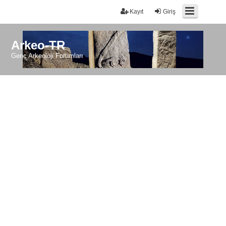
Kayıt
Giriş
Arkeo-TR
Genç Arkeoloji Forumları