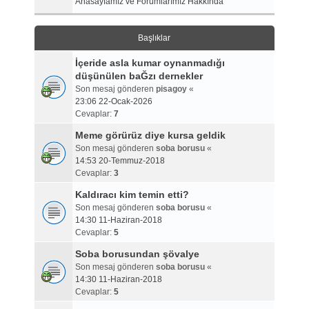
Anasayfamız ve Forumlarımız Hakkında
Başlıklar
İçeride asla kumar oynanmadığı
düşünülen baĞzı dernekler
Son mesaj gönderen
pisagoy
«
23:06 22-Ocak-2026
Cevaplar:
7
Meme görürüz diye kursa geldik
Son mesaj gönderen
soba borusu
«
14:53 20-Temmuz-2018
Cevaplar:
3
Kaldıracı kim temin etti?
Son mesaj gönderen
soba borusu
«
14:30 11-Haziran-2018
Cevaplar:
5
Soba borusundan şövalye
Son mesaj gönderen
soba borusu
«
14:30 11-Haziran-2018
Cevaplar:
5