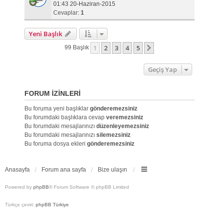
01:43 20-Haziran-2015
Cevaplar:
1
Yeni Başlık
1
2
3
4
5
Sonraki
99 Başlık
Geçiş Yap
FORUM IZINLERI
Bu foruma yeni başlıklar
gönderemezsiniz
Bu forumdaki başlıklara cevap
veremezsiniz
Bu forumdaki mesajlarınızı
düzenleyemezsiniz
Bu forumdaki mesajlarınızı
silemezsiniz
Bu foruma dosya ekleri
gönderemezsiniz
Anasayfa
Forum ana sayfa
Bize ulaşın
Powered by
phpBB
® Forum Software © phpBB Limited
Türkçe çeviri:
phpBB Türkiye