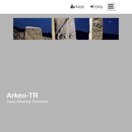
Kayıt
Giriş
Arkeo-TR
Genç Arkeoloji Forumları