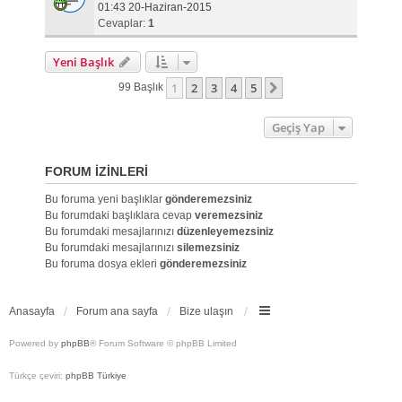
01:43 20-Haziran-2015
Cevaplar:
1
Yeni Başlık
1
2
3
4
5
Sonraki
99 Başlık
Geçiş Yap
FORUM IZINLERI
Bu foruma yeni başlıklar
gönderemezsiniz
Bu forumdaki başlıklara cevap
veremezsiniz
Bu forumdaki mesajlarınızı
düzenleyemezsiniz
Bu forumdaki mesajlarınızı
silemezsiniz
Bu foruma dosya ekleri
gönderemezsiniz
Anasayfa
Forum ana sayfa
Bize ulaşın
Powered by
phpBB
® Forum Software © phpBB Limited
Türkçe çeviri:
phpBB Türkiye