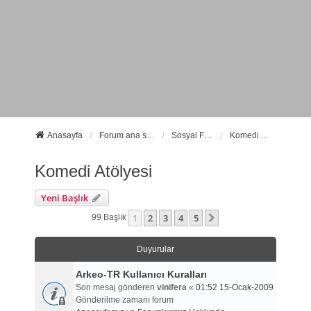
Anasayfa
Forum ana sayfa
Sosyal Forumlarımız
Komedi Atölyesi
Komedi Atölyesi
Yeni Başlık
1
2
3
4
5
Sonraki
99 Başlık
Duyurular
Arkeo-TR Kullanıcı Kuralları
Son mesaj gönderen
vinifera
«
01:52 15-Ocak-2009
Gönderilme zamanı forum