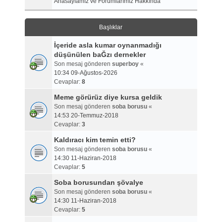
Anasayfamız ve Forumlarımız Hakkında
Başlıklar
İçeride asla kumar oynanmadığı
düşünülen baĞzı dernekler
Son mesaj gönderen
superboy
«
10:34 09-Ağustos-2026
Cevaplar:
8
Meme görürüz diye kursa geldik
Son mesaj gönderen
soba borusu
«
14:53 20-Temmuz-2018
Cevaplar:
3
Kaldıracı kim temin etti?
Son mesaj gönderen
soba borusu
«
14:30 11-Haziran-2018
Cevaplar:
5
Soba borusundan şövalye
Son mesaj gönderen
soba borusu
«
14:30 11-Haziran-2018
Cevaplar:
5