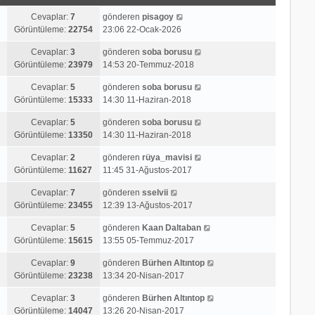
Cevaplar:
7
gönderen
pisagoy
Görüntüleme:
22754
23:06 22-Ocak-2026
Cevaplar:
3
gönderen
soba borusu
Görüntüleme:
23979
14:53 20-Temmuz-2018
Cevaplar:
5
gönderen
soba borusu
Görüntüleme:
15333
14:30 11-Haziran-2018
Cevaplar:
5
gönderen
soba borusu
Görüntüleme:
13350
14:30 11-Haziran-2018
Cevaplar:
2
gönderen
rüya_mavisi
Görüntüleme:
11627
11:45 31-Ağustos-2017
Cevaplar:
7
gönderen
sselvii
Görüntüleme:
23455
12:39 13-Ağustos-2017
Cevaplar:
5
gönderen
Kaan Daltaban
Görüntüleme:
15615
13:55 05-Temmuz-2017
Cevaplar:
9
gönderen
Bürhen Altıntop
Görüntüleme:
23238
13:34 20-Nisan-2017
Cevaplar:
3
gönderen
Bürhen Altıntop
Görüntüleme:
14047
13:26 20-Nisan-2017