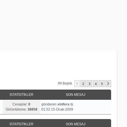
1
2
3
4
5
Sonraki
99 Başlık
İSTATISTIKLER
SON MESAJ
Cevaplar:
0
gönderen
vinifera
Görüntüleme:
38858
01:52 15-Ocak-2009
İSTATISTIKLER
SON MESAJ