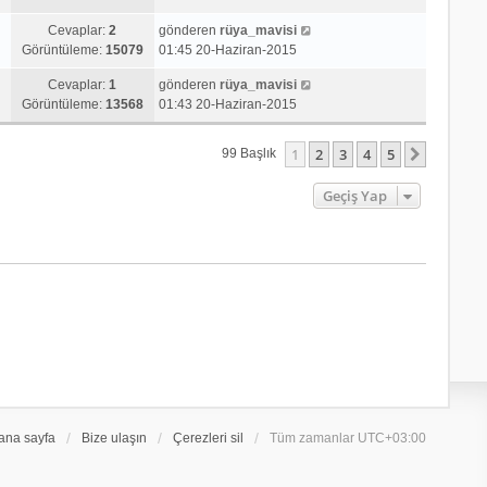
Cevaplar:
2
gönderen
rüya_mavisi
Görüntüleme:
15079
01:45 20-Haziran-2015
Cevaplar:
1
gönderen
rüya_mavisi
Görüntüleme:
13568
01:43 20-Haziran-2015
1
2
3
4
5
Sonraki
99 Başlık
Geçiş Yap
ana sayfa
Bize ulaşın
Çerezleri sil
Tüm zamanlar
UTC+03:00