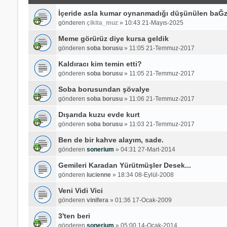
İçeride asla kumar oynanmadığı düşünülen baĞz
gönderen
çikita_muz
»
10:43 21-Mayıs-2025
Meme görürüz diye kursa geldik
gönderen
soba borusu
»
11:05 21-Temmuz-2017
Kaldıracı kim temin etti?
gönderen
soba borusu
»
11:05 21-Temmuz-2017
Soba borusundan şövalye
gönderen
soba borusu
»
11:06 21-Temmuz-2017
Dışarıda kuzu evde kurt
gönderen
soba borusu
»
11:03 21-Temmuz-2017
Ben de bir kahve alayım, sade.
gönderen
sonerium
»
04:31 27-Mart-2014
Gemileri Karadan Yürütmüşler Desek...
gönderen
lucienne
»
18:34 08-Eylül-2008
Veni Vidi Vici
gönderen
vinifera
»
01:36 17-Ocak-2009
3'ten beri
gönderen
sonerium
»
05:00 14-Ocak-2014