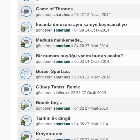
Game of Thrones
gönderen
anarchos
»
03:42 12-Nisan-2014
İnsanla dinozoru aynı kareye koymamalıyız
gönderen
sonerium
»
04:59 14-Ocak-2014
Medusa mahkemede...
gönderen
sonerium
»
04:28 27-Mart-2014
Bir numara büyüğü var mı bunun acaba?
gönderen
sonerium
»
05:02 14-Ocak-2014
Burası Spartaaa
gönderen
anarchos
»
03:43 12-Nisan-2014
Güneş Tanrısı Remix
gönderen
vinifera
»
22:53 27-Ocak-2009
Böcük bey...
gönderen
sonerium
»
04:32 27-Mart-2014
Tarihin ilk dingili
gönderen
sonerium
»
04:35 27-Mart-2014
Kırıyoruuum...
gönderen
sonerium
»
04:38 27-Mart-2014