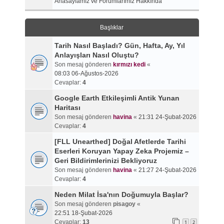
Anasayfamız ve Forumlarımız Hakkında
Başlıklar
Tarih Nasıl Başladı? Gün, Hafta, Ay, Yıl
Anlayışları Nasıl Oluştu?
Son mesaj gönderen
kırmızı kedi
«
08:03 06-Ağustos-2026
Cevaplar:
4
Google Earth Etkileşimli Antik Yunan
Haritası
Son mesaj gönderen
havina
«
21:31 24-Şubat-2026
Cevaplar:
4
[FLL Unearthed] Doğal Afetlerde Tarihi
Eserleri Koruyan Yapay Zeka Projemiz –
Geri Bildirimlerinizi Bekliyoruz
Son mesaj gönderen
havina
«
21:27 24-Şubat-2026
Cevaplar:
4
Neden Milat İsa'nın Doğumuyla Başlar?
Son mesaj gönderen
pisagoy
«
22:51 18-Şubat-2026
Cevaplar:
13
1
2