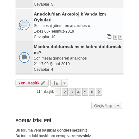
Cevaplar:
5
Anadolu'dan Arkeolojik Vandalizm
Öyküleri
Son mesaj gönderen
anarchos
«
14:41 08-Temmuz-2019
Cevaplar:
10
1
2
Miadını doldurmak mı miladını doldurmak
mı?
Son mesaj gönderen
anarchos
«
21:17 09-Şubat-2019
Cevaplar:
4
Yeni Başlık
1
2
3
4
5
6
Sonraki
114 Başlık
Geçiş Yap
FORUM IZINLERI
Bu foruma yeni başlıklar
gönderemezsiniz
Bu forumdaki başlıklara cevap
veremezsiniz