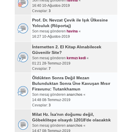
Son mesaj gönderen
havina
«
16:40 10-Ağustos-2019
Cevaplar:
3
Prof. Dr. Nevzat Çevik ile Işık Ülkesine
Yolculuk (Röportaj)
Son mesaj gönderen
havina
«
16:27 10-Ağustos-2019
İnternetten 2. El Kitap Alınabilecek
Güvenilir Site?
Son mesaj gönderen
kırmızı kedi
«
01:21 28-Temmuz-2019
Cevaplar:
7
Öldükten Sonra Değil Mezarı
Bulunduktan Sonra Üne Kavuşan Mısır
Firavunu: Tutankhamun
Son mesaj gönderen
anarchos
«
14:48 08-Temmuz-2019
Cevaplar:
3
Milat Hz. İsa'nın doğumu değil,
Göbeklitepe olsaydı 12018'de olacaktık
Son mesaj gönderen
anarchos
«
14:47 08-Temmuz-2019