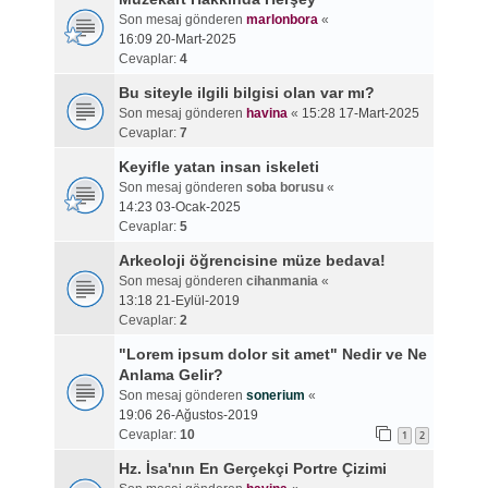
Son mesaj gönderen
marlonbora
«
16:09 20-Mart-2025
Cevaplar:
4
Bu siteyle ilgili bilgisi olan var mı?
Son mesaj gönderen
havina
«
15:28 17-Mart-2025
Cevaplar:
7
Keyifle yatan insan iskeleti
Son mesaj gönderen
soba borusu
«
14:23 03-Ocak-2025
Cevaplar:
5
Arkeoloji öğrencisine müze bedava!
Son mesaj gönderen
cihanmania
«
13:18 21-Eylül-2019
Cevaplar:
2
"Lorem ipsum dolor sit amet" Nedir ve Ne
Anlama Gelir?
Son mesaj gönderen
sonerium
«
19:06 26-Ağustos-2019
Cevaplar:
10
1
2
Hz. İsa'nın En Gerçekçi Portre Çizimi