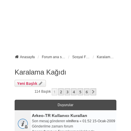
Anasayfa
Forum ana sayfa
Sosyal Forumlarımız
Karalama Kağıdı
Karalama Kağıdı
Yeni Başlık
1
2
3
4
5
6
Sonraki
114 Başlık
Duyurular
Arkeo-TR Kullanıcı Kuralları
Son mesaj gönderen
vinifera
«
01:52 15-Ocak-2009
Gönderilme zamanı forum