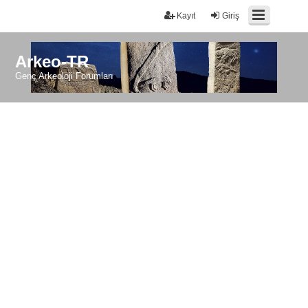
Kayıt
Giriş
Arkeo-TR
Genç Arkeoloji Forumları