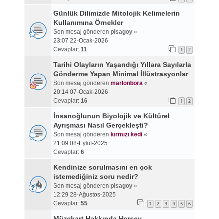
Günlük Dilimizde Mitolojik Kelimelerin
Kullanımına Örnekler
Son mesaj gönderen
pisagoy
«
23:07 22-Ocak-2026
Cevaplar:
11
1
2
Tarihi Olayların Yaşandığı Yıllara Sayılarla
Gönderme Yapan Minimal İllüstrasyonlar
Son mesaj gönderen
marlonbora
«
20:14 07-Ocak-2026
Cevaplar:
16
1
2
İnsanoğlunun Biyolojik ve Kültürel
Ayrışması Nasıl Gerçekleşti?
Son mesaj gönderen
kırmızı kedi
«
21:09 08-Eylül-2025
Cevaplar:
6
Kendinize sorulmasını en çok
istemediğiniz soru nedir?
Son mesaj gönderen
pisagoy
«
12:29 28-Ağustos-2025
Cevaplar:
55
1
2
3
4
5
6
Müzekart Hakkında Herşey