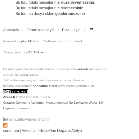
Bu forumdaki mesajlarınızı
düzenleyemezsiniz
Bu forumdaki mesajlarınızı
silemezsiniz
Bu foruma dosya ekleri
gönderemezsiniz
Anasayfa
Forum ana sayfa
Bize ulaşın
Powered by
phpBB
® Forum Software © phpBB Limited
Türkçe çeviri:
phpBB Türkiye
Bu sitede yayınlanan tüm yazılar aksi belirtilmedikçe
www.
arkeo-tr
.com
üyelerine
ait olup tüm hakları saklıdır.
Telif hakları yasasına göre izinsiz kopyalanamaz ve yayınlanamaz.
İçerikten yararlanılırken
www.
arkeo-tr
.com
adresi kaynak gösterilmelidir.
Arkeo-tr
.com
is licensed under a
Creative Commons Attribution-Noncommercial-No Derivative Works 3.0
Unported License
İletişim:
info@arkeo-tr.com
sonerium
|
Arkeoloji
|
Göcek'ten Doğal & Atölye