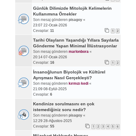
Günlük Dilimizde Mitolojik Kelimelerin
Kullanımına Örnekler
Son mesaj gönderen
pisagoy
«
23:07 22-Ocak-2026
Cevaplar:
11
1
2
Tarihi Olayların Yaşandığı Yıllara Sayılarla
Gönderme Yapan Minimal İllüstrasyonlar
Son mesaj gönderen
marlonbora
«
20:14 07-Ocak-2026
Cevaplar:
16
1
2
İnsanoğlunun Biyolojik ve Kültürel
Ayrışması Nasıl Gerçekleşti?
Son mesaj gönderen
kırmızı kedi
«
21:09 08-Eylül-2025
Cevaplar:
6
Kendinize sorulmasını en çok
istemediğiniz soru nedir?
Son mesaj gönderen
pisagoy
«
12:29 28-Ağustos-2025
Cevaplar:
55
1
2
3
4
5
6
Müzekart Hakkında Herşey