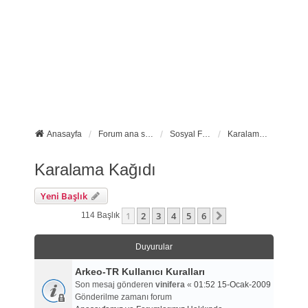
Anasayfa
Forum ana sayfa
Sosyal Forumlarımız
Karalama Kağıdı
Karalama Kağıdı
Yeni Başlık
1
2
3
4
5
6
Sonraki
114 Başlık
Duyurular
Arkeo-TR Kullanıcı Kuralları
Son mesaj gönderen
vinifera
«
01:52 15-Ocak-2009
Gönderilme zamanı forum