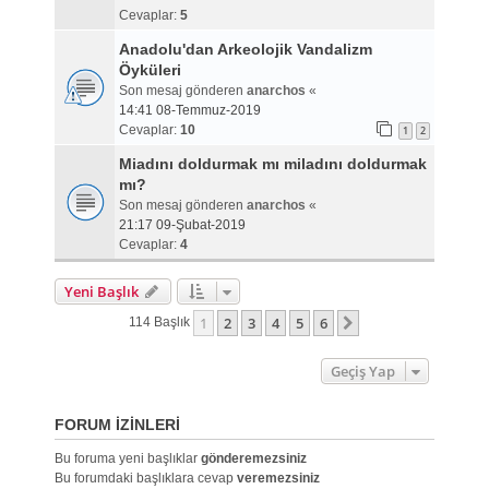
Cevaplar:
5
Anadolu'dan Arkeolojik Vandalizm
Öyküleri
Son mesaj gönderen
anarchos
«
14:41 08-Temmuz-2019
Cevaplar:
10
1
2
Miadını doldurmak mı miladını doldurmak
mı?
Son mesaj gönderen
anarchos
«
21:17 09-Şubat-2019
Cevaplar:
4
Yeni Başlık
1
2
3
4
5
6
Sonraki
114 Başlık
Geçiş Yap
FORUM IZINLERI
Bu foruma yeni başlıklar
gönderemezsiniz
Bu forumdaki başlıklara cevap
veremezsiniz