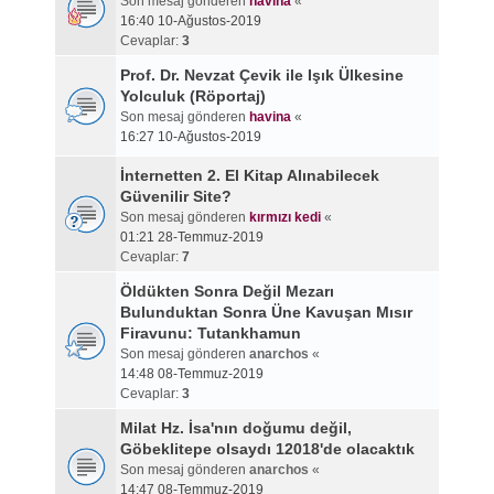
Son mesaj gönderen
havina
«
16:40 10-Ağustos-2019
Cevaplar:
3
Prof. Dr. Nevzat Çevik ile Işık Ülkesine
Yolculuk (Röportaj)
Son mesaj gönderen
havina
«
16:27 10-Ağustos-2019
İnternetten 2. El Kitap Alınabilecek
Güvenilir Site?
Son mesaj gönderen
kırmızı kedi
«
01:21 28-Temmuz-2019
Cevaplar:
7
Öldükten Sonra Değil Mezarı
Bulunduktan Sonra Üne Kavuşan Mısır
Firavunu: Tutankhamun
Son mesaj gönderen
anarchos
«
14:48 08-Temmuz-2019
Cevaplar:
3
Milat Hz. İsa'nın doğumu değil,
Göbeklitepe olsaydı 12018'de olacaktık
Son mesaj gönderen
anarchos
«
14:47 08-Temmuz-2019