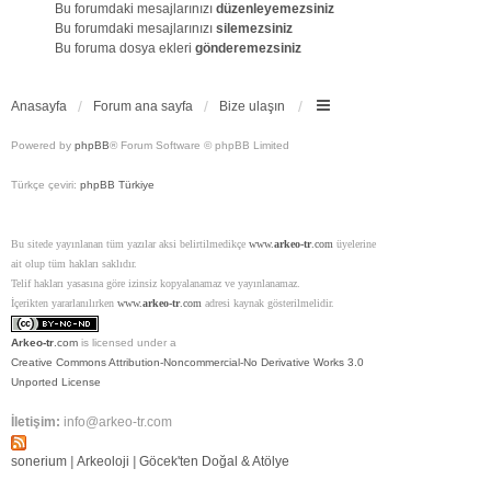
Bu forumdaki mesajlarınızı
düzenleyemezsiniz
Bu forumdaki mesajlarınızı
silemezsiniz
Bu foruma dosya ekleri
gönderemezsiniz
Anasayfa
Forum ana sayfa
Bize ulaşın
Powered by
phpBB
® Forum Software © phpBB Limited
Türkçe çeviri:
phpBB Türkiye
Bu sitede yayınlanan tüm yazılar aksi belirtilmedikçe
www.
arkeo-tr
.com
üyelerine
ait olup tüm hakları saklıdır.
Telif hakları yasasına göre izinsiz kopyalanamaz ve yayınlanamaz.
İçerikten yararlanılırken
www.
arkeo-tr
.com
adresi kaynak gösterilmelidir.
Arkeo-tr
.com
is licensed under a
Creative Commons Attribution-Noncommercial-No Derivative Works 3.0
Unported License
İletişim:
info@arkeo-tr.com
sonerium
|
Arkeoloji
|
Göcek'ten Doğal & Atölye