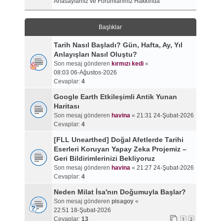
Anasayfamız ve Forumlarımız Hakkında
Başlıklar
Tarih Nasıl Başladı? Gün, Hafta, Ay, Yıl
Anlayışları Nasıl Oluştu?
Son mesaj gönderen
kırmızı kedi
«
08:03 06-Ağustos-2026
Cevaplar:
4
Google Earth Etkileşimli Antik Yunan
Haritası
Son mesaj gönderen
havina
«
21:31 24-Şubat-2026
Cevaplar:
4
[FLL Unearthed] Doğal Afetlerde Tarihi
Eserleri Koruyan Yapay Zeka Projemiz –
Geri Bildirimlerinizi Bekliyoruz
Son mesaj gönderen
havina
«
21:27 24-Şubat-2026
Cevaplar:
4
Neden Milat İsa'nın Doğumuyla Başlar?
Son mesaj gönderen
pisagoy
«
22:51 18-Şubat-2026
Cevaplar:
13
1
2