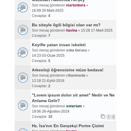
Son mesaj gönderen
marlonbora
«
16:09 20-Mart-2025
Cevaplar:
4
Bu siteyle ilgili bilgisi olan var mı?
Son mesaj gönderen
havina
«
15:28 17-Mart-2025
Cevaplar:
7
Keyifle yatan insan iskeleti
Son mesaj gönderen
soba borusu
«
14:23 03-Ocak-2025
Cevaplar:
5
Arkeoloji öğrencisine müze bedava!
Son mesaj gönderen
cihanmania
«
13:18 21-Eylül-2019
Cevaplar:
2
"Lorem ipsum dolor sit amet" Nedir ve Ne
Anlama Gelir?
Son mesaj gönderen
sonerium
«
19:06 26-Ağustos-2019
Cevaplar:
10
1
2
Hz. İsa'nın En Gerçekçi Portre Çizimi