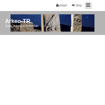
Kayıt
Giriş
Arkeo-TR
Genç Arkeoloji Forumları