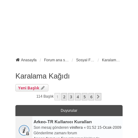
Anasayfa
Forum ana sayfa
Sosyal Forumlarımız
Karalama Kağıdı
Karalama Kağıdı
Yeni Başlık
1
2
3
4
5
6
Sonraki
114 Başlık
Duyurular
Arkeo-TR Kullanıcı Kuralları
Son mesaj gönderen
vinifera
«
01:52 15-Ocak-2009
Gönderilme zamanı forum