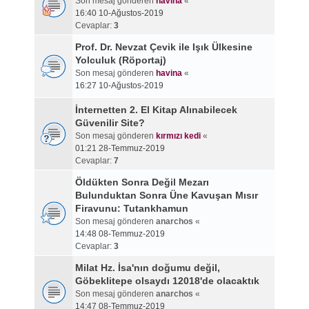
Son mesaj gönderen
havina
«
16:40 10-Ağustos-2019
Cevaplar:
3
Prof. Dr. Nevzat Çevik ile Işık Ülkesine
Yolculuk (Röportaj)
Son mesaj gönderen
havina
«
16:27 10-Ağustos-2019
İnternetten 2. El Kitap Alınabilecek
Güvenilir Site?
Son mesaj gönderen
kırmızı kedi
«
01:21 28-Temmuz-2019
Cevaplar:
7
Öldükten Sonra Değil Mezarı
Bulunduktan Sonra Üne Kavuşan Mısır
Firavunu: Tutankhamun
Son mesaj gönderen
anarchos
«
14:48 08-Temmuz-2019
Cevaplar:
3
Milat Hz. İsa'nın doğumu değil,
Göbeklitepe olsaydı 12018'de olacaktık
Son mesaj gönderen
anarchos
«
14:47 08-Temmuz-2019