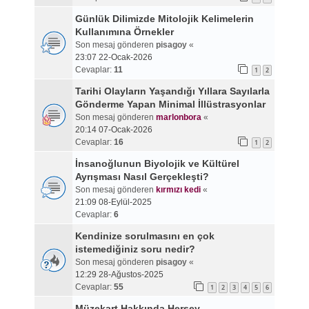
Günlük Dilimizde Mitolojik Kelimelerin
Kullanımına Örnekler
Son mesaj gönderen
pisagoy
«
23:07 22-Ocak-2026
Cevaplar:
11
1
2
Tarihi Olayların Yaşandığı Yıllara Sayılarla
Gönderme Yapan Minimal İllüstrasyonlar
Son mesaj gönderen
marlonbora
«
20:14 07-Ocak-2026
Cevaplar:
16
1
2
İnsanoğlunun Biyolojik ve Kültürel
Ayrışması Nasıl Gerçekleşti?
Son mesaj gönderen
kırmızı kedi
«
21:09 08-Eylül-2025
Cevaplar:
6
Kendinize sorulmasını en çok
istemediğiniz soru nedir?
Son mesaj gönderen
pisagoy
«
12:29 28-Ağustos-2025
Cevaplar:
55
1
2
3
4
5
6
Müzekart Hakkında Herşey