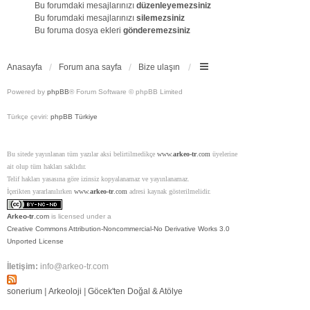
Bu forumdaki mesajlarınızı
düzenleyemezsiniz
Bu forumdaki mesajlarınızı
silemezsiniz
Bu foruma dosya ekleri
gönderemezsiniz
Anasayfa
Forum ana sayfa
Bize ulaşın
Powered by
phpBB
® Forum Software © phpBB Limited
Türkçe çeviri:
phpBB Türkiye
Bu sitede yayınlanan tüm yazılar aksi belirtilmedikçe
www.
arkeo-tr
.com
üyelerine
ait olup tüm hakları saklıdır.
Telif hakları yasasına göre izinsiz kopyalanamaz ve yayınlanamaz.
İçerikten yararlanılırken
www.
arkeo-tr
.com
adresi kaynak gösterilmelidir.
Arkeo-tr
.com
is licensed under a
Creative Commons Attribution-Noncommercial-No Derivative Works 3.0
Unported License
İletişim:
info@arkeo-tr.com
sonerium
|
Arkeoloji
|
Göcek'ten Doğal & Atölye