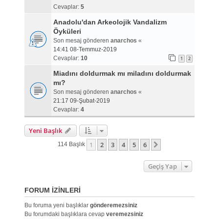
Cevaplar:
5
Anadolu'dan Arkeolojik Vandalizm
Öyküleri
Son mesaj gönderen
anarchos
«
14:41 08-Temmuz-2019
Cevaplar:
10
1
2
Miadını doldurmak mı miladını doldurmak
mı?
Son mesaj gönderen
anarchos
«
21:17 09-Şubat-2019
Cevaplar:
4
Yeni Başlık
1
2
3
4
5
6
Sonraki
114 Başlık
Geçiş Yap
FORUM IZINLERI
Bu foruma yeni başlıklar
gönderemezsiniz
Bu forumdaki başlıklara cevap
veremezsiniz