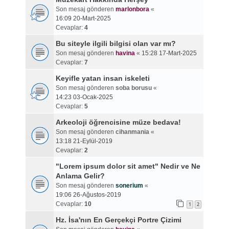
Son mesaj gönderen
marlonbora
«
16:09 20-Mart-2025
Cevaplar:
4
Bu siteyle ilgili bilgisi olan var mı?
Son mesaj gönderen
havina
«
15:28 17-Mart-2025
Cevaplar:
7
Keyifle yatan insan iskeleti
Son mesaj gönderen
soba borusu
«
14:23 03-Ocak-2025
Cevaplar:
5
Arkeoloji öğrencisine müze bedava!
Son mesaj gönderen
cihanmania
«
13:18 21-Eylül-2019
Cevaplar:
2
"Lorem ipsum dolor sit amet" Nedir ve Ne
Anlama Gelir?
Son mesaj gönderen
sonerium
«
19:06 26-Ağustos-2019
Cevaplar:
10
1
2
Hz. İsa'nın En Gerçekçi Portre Çizimi