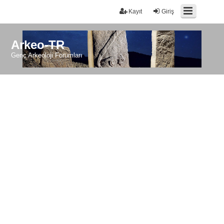
Kayıt
Giriş
Arkeo-TR
Genç Arkeoloji Forumları