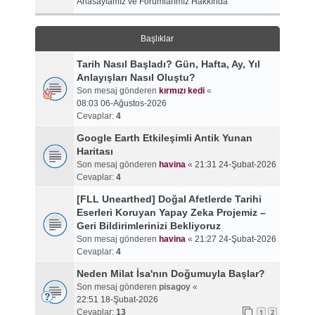
Anasayfamız ve Forumlarımız Hakkında
Başlıklar
Tarih Nasıl Başladı? Gün, Hafta, Ay, Yıl
Anlayışları Nasıl Oluştu?
Son mesaj gönderen
kırmızı kedi
«
08:03 06-Ağustos-2026
Cevaplar:
4
Google Earth Etkileşimli Antik Yunan
Haritası
Son mesaj gönderen
havina
«
21:31 24-Şubat-2026
Cevaplar:
4
[FLL Unearthed] Doğal Afetlerde Tarihi
Eserleri Koruyan Yapay Zeka Projemiz –
Geri Bildirimlerinizi Bekliyoruz
Son mesaj gönderen
havina
«
21:27 24-Şubat-2026
Cevaplar:
4
Neden Milat İsa'nın Doğumuyla Başlar?
Son mesaj gönderen
pisagoy
«
22:51 18-Şubat-2026
Cevaplar:
13
1
2