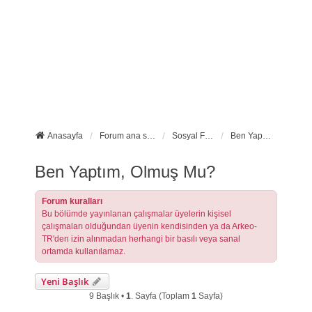
Anasayfa
Forum ana sayfa
Sosyal Forumlarımız
Ben Yaptım, Olmuş Mu?
Ben Yaptım, Olmuş Mu?
Forum kuralları
Bu bölümde yayınlanan çalışmalar üyelerin kişisel
çalışmaları olduğundan üyenin kendisinden ya da Arkeo-
TR'den izin alınmadan herhangi bir basılı veya sanal
ortamda kullanılamaz.
Yeni Başlık
9 Başlık •
1
. Sayfa (Toplam
1
Sayfa)