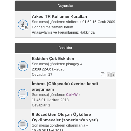
Duyurular
Arkeo-TR Kullanıcı Kuralları
Son mesaj gönderen
vinifera
«
01:52 15-Ocak-2009
Gönderilme zamanı forum
Anasayfamız ve Forumlarımız Hakkında
Başlıklar
Eskiden Çok Eskiden
Son mesaj gönderen
pisagoy
«
23:08 22-Ocak-2026
Cevaplar:
17
1
2
İmbros (Gökçeada) üzerine kendi
araştırmam
Son mesaj gönderen
Ctrl+W
«
11:45 01-Haziran-2018
Cevaplar:
1
6 Sözcükten Oluşan Öykülere
Öykünmeceler (sonerium'un yeri)
Son mesaj gönderen
cihanmania
«
10:45 08-Mart-2018