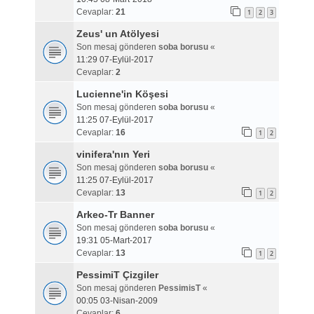
Cevaplar:
21
1
2
3
Zeus' un Atölyesi
Son mesaj gönderen
soba borusu
«
11:29 07-Eylül-2017
Cevaplar:
2
Lucienne'in Köşesi
Son mesaj gönderen
soba borusu
«
11:25 07-Eylül-2017
Cevaplar:
16
1
2
vinifera'nın Yeri
Son mesaj gönderen
soba borusu
«
11:25 07-Eylül-2017
Cevaplar:
13
1
2
Arkeo-Tr Banner
Son mesaj gönderen
soba borusu
«
19:31 05-Mart-2017
Cevaplar:
13
1
2
PessimiT Çizgiler
Son mesaj gönderen
PessimisT
«
00:05 03-Nisan-2009
Cevaplar:
6