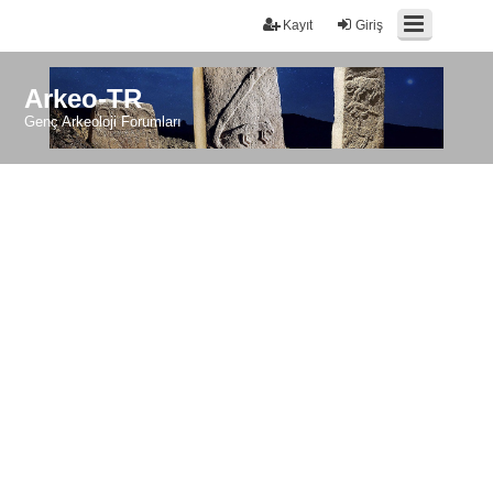
Kayıt
Giriş
Arkeo-TR
Genç Arkeoloji Forumları