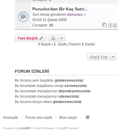
Purusha'dan Bir Kaç Satır...
Son mesaj gönderen
dumanay
«
03:04 11-Şubat-2009
Cevaplar:
10
1
2
Yeni Başlık
9 Başlık •
1
. Sayfa (Toplam
1
Sayfa)
Geçiş Yap
FORUM IZINLERI
Bu foruma yeni başlıklar
gönderemezsiniz
Bu forumdaki başlıklara cevap
veremezsiniz
Bu forumdaki mesajlarınızı
düzenleyemezsiniz
Bu forumdaki mesajlarınızı
silemezsiniz
Bu foruma dosya ekleri
gönderemezsiniz
Anasayfa
Forum ana sayfa
Bize ulaşın
Powered by
phpBB
® Forum Software © phpBB Limited