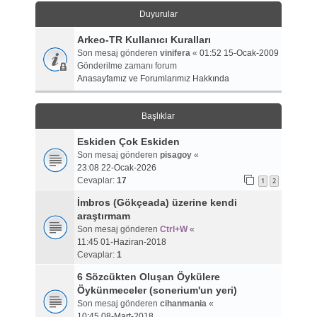
Duyurular
Arkeo-TR Kullanıcı Kuralları
Son mesaj gönderen
vinifera
«
01:52 15-Ocak-2009
Gönderilme zamanı forum
Anasayfamız ve Forumlarımız Hakkında
Başlıklar
Eskiden Çok Eskiden
Son mesaj gönderen
pisagoy
«
23:08 22-Ocak-2026
Cevaplar:
17
1
2
İmbros (Gökçeada) üzerine kendi
araştırmam
Son mesaj gönderen
Ctrl+W
«
11:45 01-Haziran-2018
Cevaplar:
1
6 Sözcükten Oluşan Öykülere
Öykünmeceler (sonerium'un yeri)
Son mesaj gönderen
cihanmania
«
10:45 08-Mart-2018