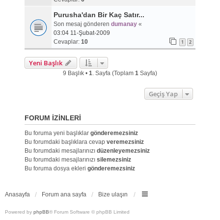
Purusha'dan Bir Kaç Satır...
Son mesaj gönderen
dumanay
«
03:04 11-Şubat-2009
Cevaplar:
10
1
2
Yeni Başlık
9 Başlık •
1
. Sayfa (Toplam
1
Sayfa)
Geçiş Yap
FORUM IZINLERI
Bu foruma yeni başlıklar
gönderemezsiniz
Bu forumdaki başlıklara cevap
veremezsiniz
Bu forumdaki mesajlarınızı
düzenleyemezsiniz
Bu forumdaki mesajlarınızı
silemezsiniz
Bu foruma dosya ekleri
gönderemezsiniz
Anasayfa
Forum ana sayfa
Bize ulaşın
Powered by
phpBB
® Forum Software © phpBB Limited