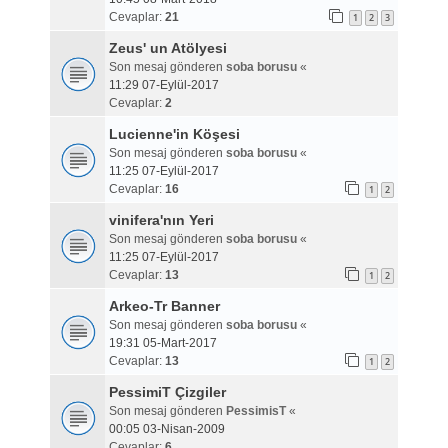
Cevaplar:
21
1
2
3
Zeus' un Atölyesi
Son mesaj gönderen
soba borusu
«
11:29 07-Eylül-2017
Cevaplar:
2
Lucienne'in Köşesi
Son mesaj gönderen
soba borusu
«
11:25 07-Eylül-2017
Cevaplar:
16
1
2
vinifera'nın Yeri
Son mesaj gönderen
soba borusu
«
11:25 07-Eylül-2017
Cevaplar:
13
1
2
Arkeo-Tr Banner
Son mesaj gönderen
soba borusu
«
19:31 05-Mart-2017
Cevaplar:
13
1
2
PessimiT Çizgiler
Son mesaj gönderen
PessimisT
«
00:05 03-Nisan-2009
Cevaplar:
6