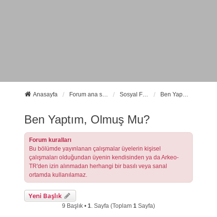
Anasayfa
Forum ana sayfa
Sosyal Forumlarımız
Ben Yaptım, Olmuş Mu?
Ben Yaptım, Olmuş Mu?
Forum kuralları
Bu bölümde yayınlanan çalışmalar üyelerin kişisel
çalışmaları olduğundan üyenin kendisinden ya da Arkeo-
TR'den izin alınmadan herhangi bir basılı veya sanal
ortamda kullanılamaz.
Yeni Başlık
9 Başlık •
1
. Sayfa (Toplam
1
Sayfa)