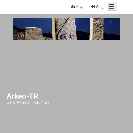
Kayıt
Giriş
Arkeo-TR
Genç Arkeoloji Forumları