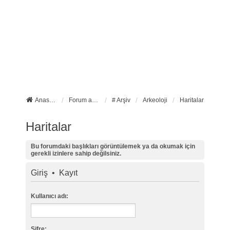
Anasayfa
Forum ana sayfa
# Arşiv
Arkeoloji
Haritalar
Haritalar
Bu forumdaki başlıkları görüntülemek ya da okumak için
gerekli izinlere sahip değilsiniz.
Giriş
•
Kayıt
Kullanıcı adı:
Şifre: