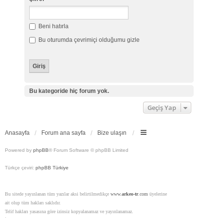
Beni hatırla
Bu oturumda çevrimiçi olduğumu gizle
Bu kategoride hiç forum yok.
Geçiş Yap
Anasayfa
Forum ana sayfa
Bize ulaşın
Powered by
phpBB
® Forum Software © phpBB Limited
Türkçe çeviri:
phpBB Türkiye
Bu sitede yayınlanan tüm yazılar aksi belirtilmedikçe
www.
arkeo-tr
.com
üyelerine
ait olup tüm hakları saklıdır.
Telif hakları yasasına göre izinsiz kopyalanamaz ve yayınlanamaz.