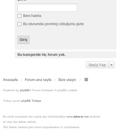
Beni hatırla
Bu oturumda çevrimiçi olduğumu gizle
Bu kategoride hiç forum yok.
Geçiş Yap
Anasayfa
Forum ana sayfa
Bize ulaşın
Powered by
phpBB
® Forum Software © phpBB Limited
Türkçe çeviri:
phpBB Türkiye
Bu sitede yayınlanan tüm yazılar aksi belirtilmedikçe
www.
arkeo-tr
.com
üyelerine
ait olup tüm hakları saklıdır.
Telif hakları yasasına göre izinsiz kopyalanamaz ve yayınlanamaz.