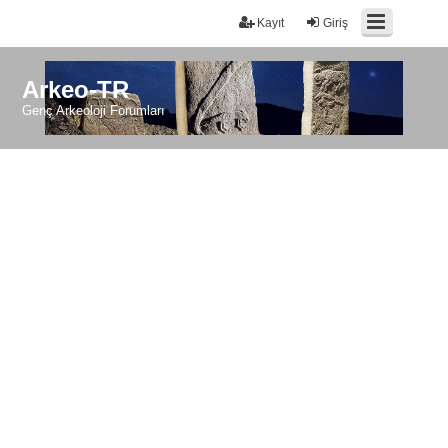
Kayıt
Giriş
Arkeo-TR
Genç Arkeoloji Forumları