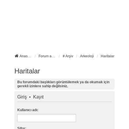
Anasayfa
Forum ana sayfa
# Arşiv
Arkeoloji
Haritalar
Haritalar
Bu forumdaki başlıkları görüntülemek ya da okumak için
gerekli izinlere sahip değilsiniz.
Giriş
•
Kayıt
Kullanıcı adı:
Şifre: