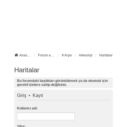
Anasayfa
Forum ana sayfa
# Arşiv
Arkeoloji
Haritalar
Haritalar
Bu forumdaki başlıkları görüntülemek ya da okumak için
gerekli izinlere sahip değilsiniz.
Giriş
•
Kayıt
Kullanıcı adı:
Şifre: