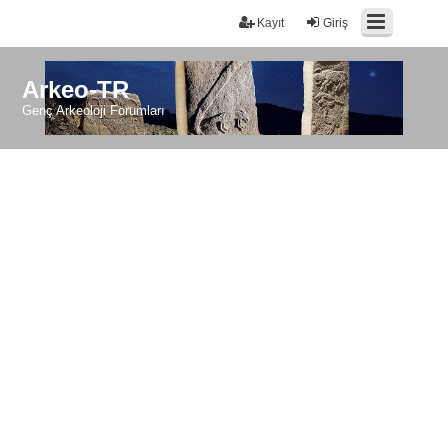
Kayıt
Giriş
Arkeo-TR
Genç Arkeoloji Forumları