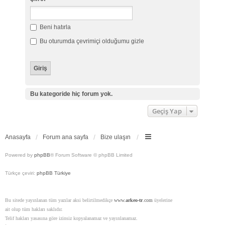
Beni hatırla
Bu oturumda çevrimiçi olduğumu gizle
Bu kategoride hiç forum yok.
Geçiş Yap
Anasayfa
Forum ana sayfa
Bize ulaşın
Powered by
phpBB
® Forum Software © phpBB Limited
Türkçe çeviri:
phpBB Türkiye
Bu sitede yayınlanan tüm yazılar aksi belirtilmedikçe
www.
arkeo-tr
.com
üyelerine
ait olup tüm hakları saklıdır.
Telif hakları yasasına göre izinsiz kopyalanamaz ve yayınlanamaz.