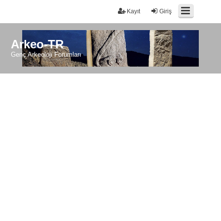
Kayıt
Giriş
Arkeo-TR
Genç Arkeoloji Forumları