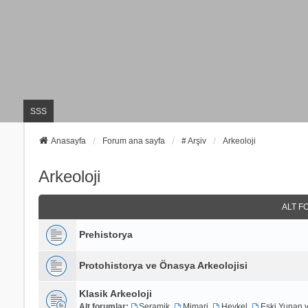
SSS
Anasayfa
Forum ana sayfa
# Arşiv
Arkeoloji
Arkeoloji
ALT F
Prehistorya
Protohistorya ve Önasya Arkeolojisi
Klasik Arkeoloji
Alt forumlar:
Seramik
,
Mimari
,
Heykel
,
Eski Yunan v