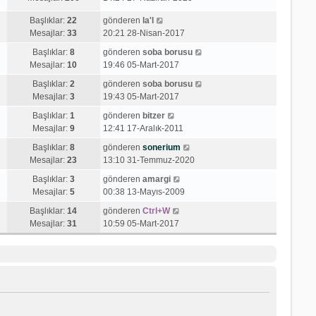
e
j
n
s
S
ı
Başlıklar:
22
gönderen
la'l
m
a
o
g
Mesajlar:
33
20:21 28-Nisan-2017
e
j
n
ö
s
ı
S
Başlıklar:
8
gönderen
soba borusu
m
r
a
g
o
Mesajlar:
10
19:46 05-Mart-2017
e
ü
j
ö
n
s
n
S
Başlıklar:
2
gönderen
soba borusu
ı
r
m
a
t
o
Mesajlar:
3
19:43 05-Mart-2017
g
ü
e
j
ü
n
ö
S
n
s
Başlıklar:
1
gönderen
bitzer
ı
l
m
r
o
t
a
Mesajlar:
9
12:41 17-Aralık-2011
g
e
e
ü
n
ü
j
ö
S
s
Başlıklar:
8
gönderen
sonerium
n
m
l
ı
r
o
a
Mesajlar:
23
13:10 31-Temmuz-2020
t
e
e
g
ü
n
j
ü
s
S
ö
Başlıklar:
3
gönderen
amargi
n
m
ı
l
a
o
r
Mesajlar:
5
00:38 13-Mayıs-2009
t
e
g
e
j
n
ü
ü
S
s
ö
Başlıklar:
14
gönderen
Ctrl+W
ı
m
n
l
o
a
r
Mesajlar:
31
10:59 05-Mart-2017
g
e
t
e
n
j
ü
ö
s
ü
m
ı
n
r
a
l
e
g
t
ü
j
e
s
ö
ü
n
ı
a
r
l
t
g
j
ü
e
ü
ö
ı
n