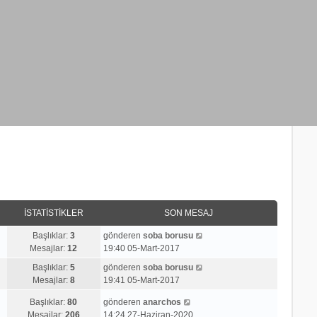
İSTATISTIKLER
SON MESAJ
S
Başlıklar:
3
gönderen
soba borusu
o
Mesajlar:
12
19:40 05-Mart-2017
n
S
Başlıklar:
5
gönderen
soba borusu
m
o
Mesajlar:
8
19:41 05-Mart-2017
e
n
s
S
Başlıklar:
80
gönderen
anarchos
m
a
o
Mesajlar:
206
14:24 27-Haziran-2020