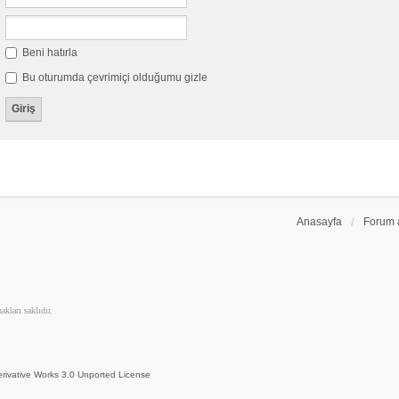
Beni hatırla
Bu oturumda çevrimiçi olduğumu gizle
Anasayfa
Forum 
kları saklıdır.
rivative Works 3.0 Unported License