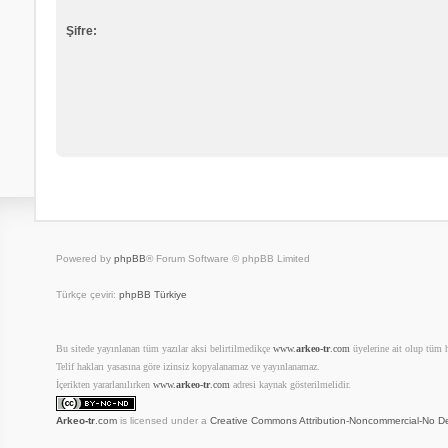
Şifre:
Powered by
phpBB
® Forum Software © phpBB Limited
Türkçe çeviri:
phpBB Türkiye
Bu sitede yayınlanan tüm yazılar aksi belirtilmedikçe
www.
arkeo-tr
.com
üyelerine ait olup tüm ha
Telif hakları yasasına göre izinsiz kopyalanamaz ve yayınlanamaz.
İçerikten yararlanılırken
www.
arkeo-tr
.com
adresi kaynak gösterilmelidir.
Arkeo-tr
.com
is licensed under a
Creative Commons Attribution-Noncommercial-No De