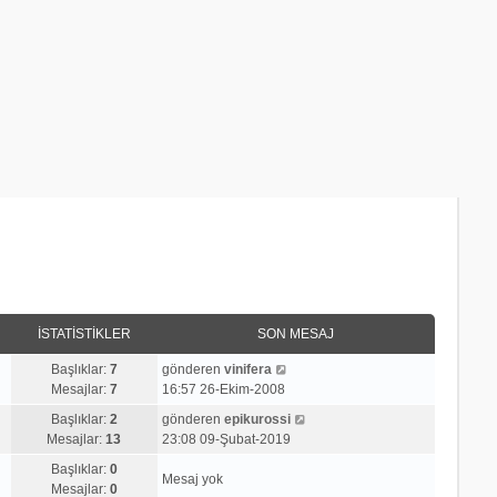
İSTATISTIKLER
SON MESAJ
S
Başlıklar:
7
gönderen
vinifera
o
Mesajlar:
7
16:57 26-Ekim-2008
n
S
Başlıklar:
2
gönderen
epikurossi
m
o
Mesajlar:
13
23:08 09-Şubat-2019
e
n
s
Başlıklar:
0
m
Mesaj yok
a
Mesajlar:
0