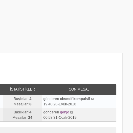
İSTATISTIKLER
SON MESAJ
S
Başlıklar:
4
gönderen
obsesif kompulsif
o
Mesajlar:
8
19:40 28-Eylül-2018
n
S
Başlıklar:
4
gönderen
genjo
m
o
Mesajlar:
24
00:58 31-Ocak-2019
e
n
s
m
a