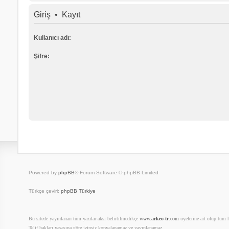
Giriş
•
Kayıt
Kullanıcı adı:
Şifre:
Powered by
phpBB
® Forum Software © phpBB Limited
Türkçe çeviri:
phpBB Türkiye
Bu sitede yayınlanan tüm yazılar aksi belirtilmedikçe
www.
arkeo-tr
.com
üyelerine ait olup tüm ha
Telif hakları yasasına göre izinsiz kopyalanamaz ve yayınlanamaz.