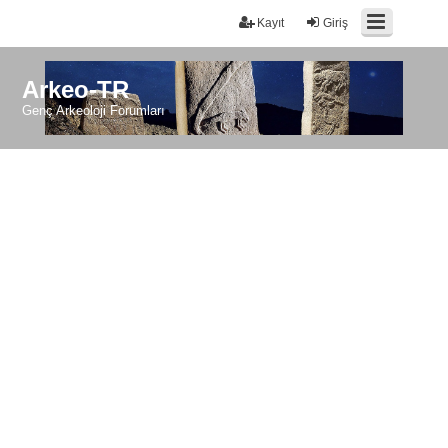
Kayıt
Giriş
Arkeo-TR
Genç Arkeoloji Forumları