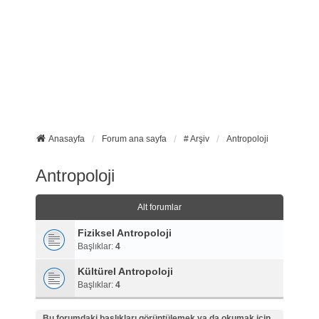
Anasayfa
Forum ana sayfa
# Arşiv
Antropoloji
Antropoloji
Alt forumlar
Fiziksel Antropoloji
Başlıklar:
4
Kültürel Antropoloji
Başlıklar:
4
Bu forumdaki başlıkları görüntülemek ya da okumak için