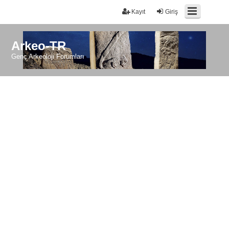
Kayıt
Giriş
Arkeo-TR
Genç Arkeoloji Forumları