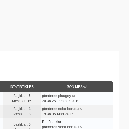
İSTATISTIKLER
SON MESAJ
S
Başlıklar:
6
gönderen
pisagoy
o
Mesajlar:
15
20:38 26-Temmuz-2019
n
S
Başlıklar:
4
gönderen
soba borusu
m
o
Mesajlar:
8
19:38 05-Mart-2017
e
n
s
Re: Franklar
m
Başlıklar:
6
a
S
gönderen
soba borusu