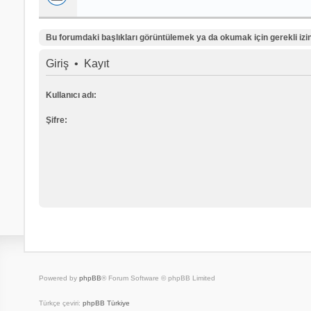
Bu forumdaki başlıkları görüntülemek ya da okumak için gerekli izinl
Giriş
•
Kayıt
Kullanıcı adı:
Şifre:
Powered by
phpBB
® Forum Software © phpBB Limited
Türkçe çeviri:
phpBB Türkiye