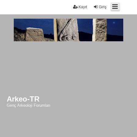
Kayıt
Giriş
Arkeo-TR
Genç Arkeoloji Forumları