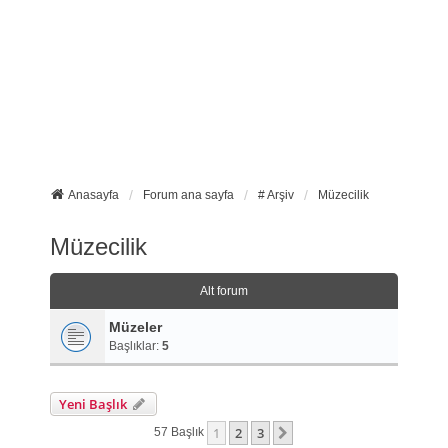
Anasayfa
Forum ana sayfa
# Arşiv
Müzecilik
Müzecilik
Alt forum
Müzeler
Başlıklar:
5
Yeni Başlık
1
2
3
Sonraki
57 Başlık