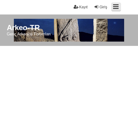
Kayıt
Giriş
Arkeo-TR
Genç Arkeoloji Forumları