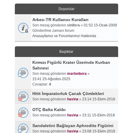
Duyurular
Arkeo-TR Kullanıcı Kuralları
Son mesaj gönderen
vinifera
«
01:52 15-Ocak-2009
Gönderilme zamanı forum
Anasayfamız ve Forumlarımız Hakkında
Başlıklar
Kırmızı Figürlü Krater Üzerinde Kurban
Sahnesi
Son mesaj gönderen
marlonbora
«
15:41 25-Ağustos-2025
Cevaplar:
4
Hitit İmparatorluk Çanak Çömlekleri
Son mesaj gönderen
havina
«
23:14 15-Ekim-2018
OTÇ Balta Kalıbı
Son mesaj gönderen
havina
«
23:11 15-Ekim-2018
Sandaletini Bağlayan Aphrodite Figürini
Son mesaj gönderen
havina
«
23:08 15-Ekim-2018