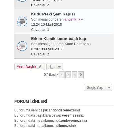
14:04 11-Mart-2018
Cevaplar:
2
Kudüs'teki Şam Kapısı
Son mesaj gönderen
angelik_a
«
12:24 10-Mart-2018
Cevaplar:
1
Erken Klasik kadın başlı kap
Son mesaj gönderen
Kaan Daltaban
«
02:07 08-Eylül-2017
Cevaplar:
2
Yeni Başlık
1
2
3
Sonraki
57 Başlık
Geçiş Yap
FORUM IZINLERI
Bu foruma yeni başlıklar
gönderemezsiniz
Bu forumdaki başlıklara cevap
veremezsiniz
Bu forumdaki mesajlarınızı
düzenleyemezsiniz
Bu forumdaki mesajlarınızı
silemezsiniz