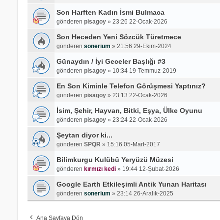
Son Harften Kadın İsmi Bulmaca
gönderen
pisagoy
»
23:26 22-Ocak-2026
Son Heceden Yeni Sözcük Türetmece
gönderen
sonerium
»
21:56 29-Ekim-2024
Günaydın / İyi Geceler Başlığı #3
gönderen
pisagoy
»
10:34 19-Temmuz-2019
En Son Kiminle Telefon Görüşmesi Yaptınız?
gönderen
pisagoy
»
23:13 22-Ocak-2026
İsim, Şehir, Hayvan, Bitki, Eşya, Ülke Oyunu
gönderen
pisagoy
»
23:24 22-Ocak-2026
Şeytan diyor ki...
gönderen
SPQR
»
15:16 05-Mart-2017
Bilimkurgu Kulübü Yeryüzü Müzesi
gönderen
kırmızı kedi
»
19:44 12-Şubat-2026
Google Earth Etkileşimli Antik Yunan Haritası
gönderen
sonerium
»
23:14 26-Aralık-2025
Ana Sayfaya Dön