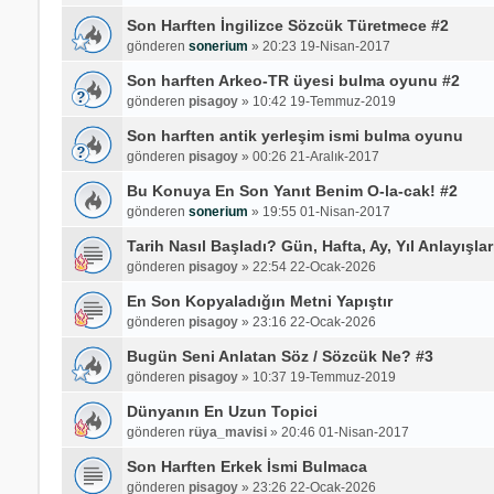
Son Harften İngilizce Sözcük Türetmece #2
gönderen
sonerium
»
20:23 19-Nisan-2017
Son harften Arkeo-TR üyesi bulma oyunu #2
gönderen
pisagoy
»
10:42 19-Temmuz-2019
Son harften antik yerleşim ismi bulma oyunu
gönderen
pisagoy
»
00:26 21-Aralık-2017
Bu Konuya En Son Yanıt Benim O-la-cak! #2
gönderen
sonerium
»
19:55 01-Nisan-2017
Tarih Nasıl Başladı? Gün, Hafta, Ay, Yıl Anlayışla
gönderen
pisagoy
»
22:54 22-Ocak-2026
En Son Kopyaladığın Metni Yapıştır
gönderen
pisagoy
»
23:16 22-Ocak-2026
Bugün Seni Anlatan Söz / Sözcük Ne? #3
gönderen
pisagoy
»
10:37 19-Temmuz-2019
Dünyanın En Uzun Topici
gönderen
rüya_mavisi
»
20:46 01-Nisan-2017
Son Harften Erkek İsmi Bulmaca
gönderen
pisagoy
»
23:26 22-Ocak-2026