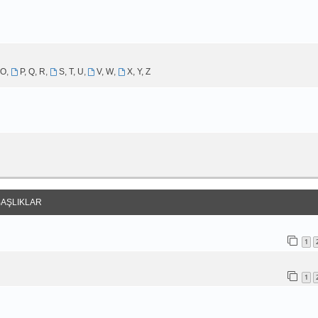
 O
,
P, Q, R
,
S, T, U
,
V, W
,
X, Y, Z
BAŞLIKLAR
1
1