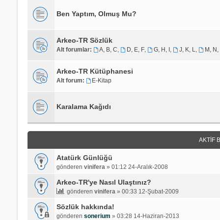
Ben Yaptım, Olmuş Mu?
Arkeo-TR Sözlük
Alt forumlar:
A, B, C
,
D, E, F
,
G, H, I
,
J, K, L
,
M, N,
Arkeo-TR Kütüphanesi
Alt forum:
E-Kitap
Karalama Kağıdı
AKTIF 
Atatürk Günlüğü
gönderen
vinifera
»
01:12 24-Aralık-2008
Arkeo-TR'ye Nasıl Ulaştınız?
gönderen
vinifera
»
00:33 12-Şubat-2009
Sözlük hakkında!
gönderen
sonerium
»
03:28 14-Haziran-2013