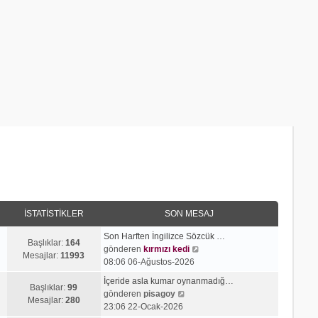
İSTATISTIKLER
SON MESAJ
Son Harften İngilizce Sözcük …
Başlıklar:
164
S
gönderen
kırmızı kedi
Mesajlar:
11993
o
08:06 06-Ağustos-2026
n
İçeride asla kumar oynanmadığ…
m
Başlıklar:
99
S
gönderen
pisagoy
e
Mesajlar:
280
o
23:06 22-Ocak-2026
s