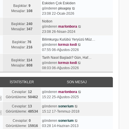
n
a
Eskiden Çok Eskiden
m
Başlıklar:
9
S
j
gönderen
pisagoy
e
Mesajlar:
108
o
ı
23:08 22-Ocak-2026
s
n
g
a
Notion
m
ö
Başlıklar:
240
j
S
gönderen
marlonbora
e
r
Mesajlar:
347
ı
o
23:08 26-Nisan-2024
s
ü
g
n
a
n
Bilimkurgu Kulübü Yeryüzü Müz…
ö
m
Başlıklar:
76
j
t
S
gönderen
kırmızı kedi
r
e
Mesajlar:
216
ı
ü
o
07:55 06-Ağustos-2026
ü
s
g
l
n
n
a
Tarih Nasıl Başladı? Gün, Haf…
ö
e
m
Başlıklar:
114
t
S
j
gönderen
kırmızı kedi
r
e
Mesajlar:
808
ü
o
ı
08:03 06-Ağustos-2026
ü
s
l
n
g
n
a
e
m
ö
t
j
İSTATISTIKLER
SON MESAJ
e
r
ü
ı
s
ü
l
g
Cevaplar:
12
gönderen
marlonbora
a
n
e
ö
Görüntüleme:
50462
15:22 25-Ağustos-2025
2
j
t
r
ı
ü
Cevaplar:
13
gönderen
sonerium
ü
g
l
Görüntüleme:
48534
15:12 17-Temmuz-2018
n
2
ö
e
t
r
Cevaplar:
0
gönderen
sonerium
ü
ü
Görüntüleme:
15916
03:28 14-Haziran-2013
l