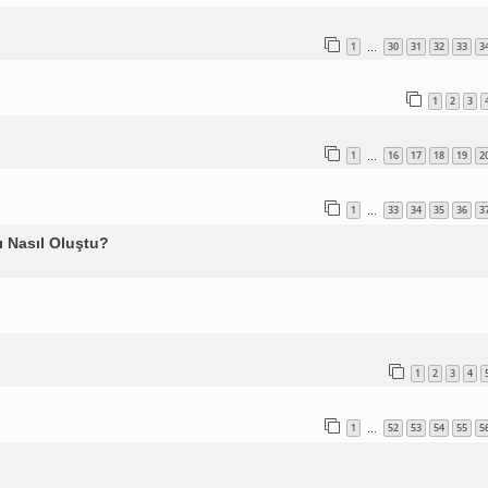
1
30
31
32
33
3
…
1
2
3
1
16
17
18
19
2
…
1
33
34
35
36
3
…
rı Nasıl Oluştu?
1
2
3
4
1
52
53
54
55
5
…