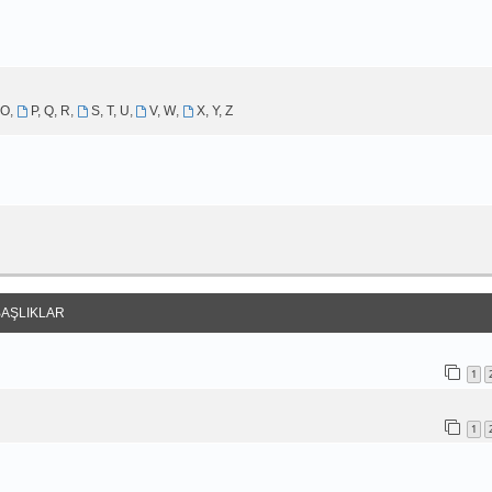
 O
,
P, Q, R
,
S, T, U
,
V, W
,
X, Y, Z
BAŞLIKLAR
1
1