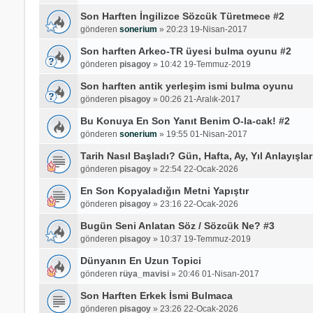
Son Harften İngilizce Sözcük Türetmece #2
gönderen
sonerium
»
20:23 19-Nisan-2017
Son harften Arkeo-TR üyesi bulma oyunu #2
gönderen
pisagoy
»
10:42 19-Temmuz-2019
Son harften antik yerleşim ismi bulma oyunu
gönderen
pisagoy
»
00:26 21-Aralık-2017
Bu Konuya En Son Yanıt Benim O-la-cak! #2
gönderen
sonerium
»
19:55 01-Nisan-2017
Tarih Nasıl Başladı? Gün, Hafta, Ay, Yıl Anlayışla
gönderen
pisagoy
»
22:54 22-Ocak-2026
En Son Kopyaladığın Metni Yapıştır
gönderen
pisagoy
»
23:16 22-Ocak-2026
Bugün Seni Anlatan Söz / Sözcük Ne? #3
gönderen
pisagoy
»
10:37 19-Temmuz-2019
Dünyanın En Uzun Topici
gönderen
rüya_mavisi
»
20:46 01-Nisan-2017
Son Harften Erkek İsmi Bulmaca
gönderen
pisagoy
»
23:26 22-Ocak-2026