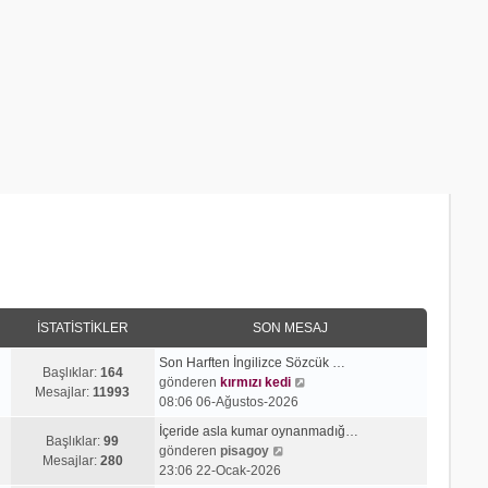
İSTATISTIKLER
SON MESAJ
Son Harften İngilizce Sözcük …
Başlıklar:
164
S
gönderen
kırmızı kedi
Mesajlar:
11993
o
08:06 06-Ağustos-2026
n
İçeride asla kumar oynanmadığ…
m
Başlıklar:
99
S
gönderen
pisagoy
e
Mesajlar:
280
o
23:06 22-Ocak-2026
s