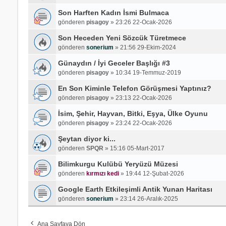
Son Harften Kadın İsmi Bulmaca
gönderen
pisagoy
»
23:26 22-Ocak-2026
Son Heceden Yeni Sözcük Türetmece
gönderen
sonerium
»
21:56 29-Ekim-2024
Günaydın / İyi Geceler Başlığı #3
gönderen
pisagoy
»
10:34 19-Temmuz-2019
En Son Kiminle Telefon Görüşmesi Yaptınız?
gönderen
pisagoy
»
23:13 22-Ocak-2026
İsim, Şehir, Hayvan, Bitki, Eşya, Ülke Oyunu
gönderen
pisagoy
»
23:24 22-Ocak-2026
Şeytan diyor ki...
gönderen
SPQR
»
15:16 05-Mart-2017
Bilimkurgu Kulübü Yeryüzü Müzesi
gönderen
kırmızı kedi
»
19:44 12-Şubat-2026
Google Earth Etkileşimli Antik Yunan Haritası
gönderen
sonerium
»
23:14 26-Aralık-2025
Ana Sayfaya Dön