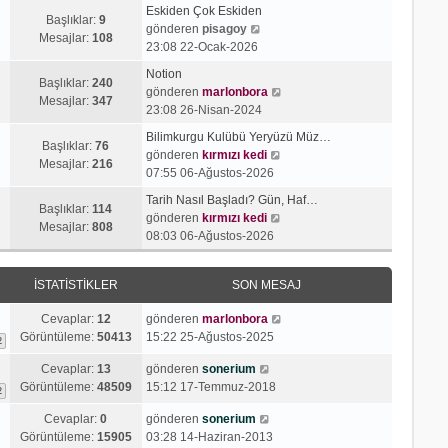
n
a
Eskiden Çok Eskiden
m
Başlıklar:
9
S
j
gönderen
pisagoy
e
Mesajlar:
108
o
ı
23:08 22-Ocak-2026
s
n
g
a
Notion
m
ö
Başlıklar:
240
j
S
gönderen
marlonbora
e
r
Mesajlar:
347
ı
o
23:08 26-Nisan-2024
s
ü
g
n
a
n
Bilimkurgu Kulübü Yeryüzü Müz…
ö
m
Başlıklar:
76
j
t
S
gönderen
kırmızı kedi
r
e
Mesajlar:
216
ı
ü
o
07:55 06-Ağustos-2026
ü
s
g
l
n
n
a
Tarih Nasıl Başladı? Gün, Haf…
ö
e
m
Başlıklar:
114
t
S
j
gönderen
kırmızı kedi
r
e
Mesajlar:
808
ü
o
ı
08:03 06-Ağustos-2026
ü
s
l
n
g
n
a
e
m
ö
t
j
İSTATISTIKLER
SON MESAJ
e
r
ü
ı
s
ü
l
g
Cevaplar:
12
gönderen
marlonbora
a
n
e
ö
Görüntüleme:
50413
15:22 25-Ağustos-2025
2
j
t
r
ı
ü
Cevaplar:
13
gönderen
sonerium
ü
g
l
Görüntüleme:
48509
15:12 17-Temmuz-2018
n
2
ö
e
t
r
Cevaplar:
0
gönderen
sonerium
ü
ü
Görüntüleme:
15905
03:28 14-Haziran-2013
l