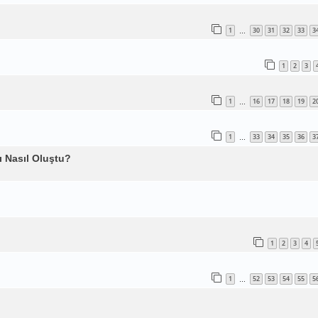
1
30
31
32
33
3
…
1
2
3
1
16
17
18
19
2
…
1
33
34
35
36
3
…
rı Nasıl Oluştu?
1
2
3
4
1
52
53
54
55
5
…