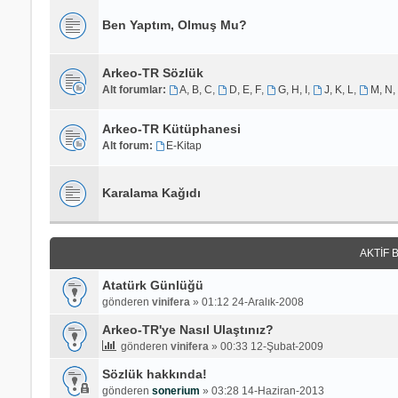
Ben Yaptım, Olmuş Mu?
Arkeo-TR Sözlük
Alt forumlar:
A, B, C
,
D, E, F
,
G, H, I
,
J, K, L
,
M, N,
Arkeo-TR Kütüphanesi
Alt forum:
E-Kitap
Karalama Kağıdı
AKTIF 
Atatürk Günlüğü
gönderen
vinifera
»
01:12 24-Aralık-2008
Arkeo-TR'ye Nasıl Ulaştınız?
gönderen
vinifera
»
00:33 12-Şubat-2009
Sözlük hakkında!
gönderen
sonerium
»
03:28 14-Haziran-2013