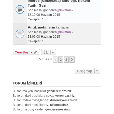
İmbros (Gökçeada) Mitolojik Kökeni-
Tarihi-Gezi
Son mesaj gönderen
jpinkman
«
13:10 08-Haziran-2015
Cevaplar:
1
Antik metinlerin tamamı
Son mesaj gönderen
jpinkman
«
13:09 08-Haziran-2015
Cevaplar:
1
Yeni Başlık
1
2
3
Sonraki
57 Başlık
Geçiş Yap
FORUM IZINLERI
Bu foruma yeni başlıklar
gönderemezsiniz
Bu forumdaki başlıklara cevap
veremezsiniz
Bu forumdaki mesajlarınızı
düzenleyemezsiniz
Bu forumdaki mesajlarınızı
silemezsiniz
Bu foruma dosya ekleri
gönderemezsiniz