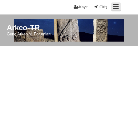
Kayıt
Giriş
Arkeo-TR
Genç Arkeoloji Forumları