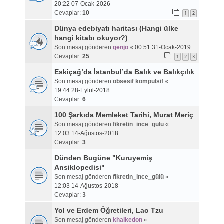
20:22 07-Ocak-2026
Cevaplar:
10
1
2
Dünya edebiyatı haritası (Hangi ülke
hangi kitabı okuyor?)
Son mesaj gönderen
genjo
«
00:51 31-Ocak-2019
Cevaplar:
25
1
2
3
Eskiçağ’da İstanbul’da Balık ve Balıkçılık
Son mesaj gönderen
obsesif kompulsif
«
19:44 28-Eylül-2018
Cevaplar:
6
100 Şarkıda Memleket Tarihi, Murat Meriç
Son mesaj gönderen
fikretin_ince_gülü
«
12:03 14-Ağustos-2018
Cevaplar:
3
Dünden Bugüne "Kuruyemiş
Ansiklopedisi"
Son mesaj gönderen
fikretin_ince_gülü
«
12:03 14-Ağustos-2018
Cevaplar:
3
Yol ve Erdem Öğretileri, Lao Tzu
Son mesaj gönderen
khalkedon
«