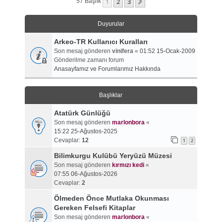
1
2
3
Sonraki
57 Başlık
Duyurular
Arkeo-TR Kullanıcı Kuralları
Son mesaj gönderen
vinifera
«
01:52 15-Ocak-2009
Gönderilme zamanı forum
Anasayfamız ve Forumlarımız Hakkında
Başlıklar
Atatürk Günlüğü
Son mesaj gönderen
marlonbora
«
15:22 25-Ağustos-2025
Cevaplar:
12
1
2
Bilimkurgu Kulübü Yeryüzü Müzesi
Son mesaj gönderen
kırmızı kedi
«
07:55 06-Ağustos-2026
Cevaplar:
2
Ölmeden Önce Mutlaka Okunması
Gereken Felsefi Kitaplar
Son mesaj gönderen
marlonbora
«