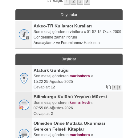
1
2
3
Sonraki
57 Başlık
Duyurular
Arkeo-TR Kullanıcı Kuralları
Son mesaj gönderen
vinifera
«
01:52 15-Ocak-2009
Gönderilme zamanı forum
Anasayfamız ve Forumlarımız Hakkında
Başlıklar
Atatürk Günlüğü
Son mesaj gönderen
marlonbora
«
15:22 25-Ağustos-2025
Cevaplar:
12
1
2
Bilimkurgu Kulübü Yeryüzü Müzesi
Son mesaj gönderen
kırmızı kedi
«
07:55 06-Ağustos-2026
Cevaplar:
2
Ölmeden Önce Mutlaka Okunması
Gereken Felsefi Kitaplar
Son mesaj gönderen
marlonbora
«