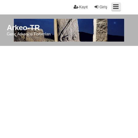
Kayıt
Giriş
Arkeo-TR
Genç Arkeoloji Forumları