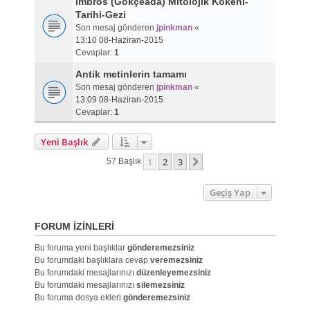
İmbros (Gökçeada) Mitolojik Kökeni-
Tarihi-Gezi
Son mesaj gönderen
jpinkman
«
13:10 08-Haziran-2015
Cevaplar:
1
Antik metinlerin tamamı
Son mesaj gönderen
jpinkman
«
13:09 08-Haziran-2015
Cevaplar:
1
Yeni Başlık
1
2
3
Sonraki
57 Başlık
Geçiş Yap
FORUM IZINLERI
Bu foruma yeni başlıklar
gönderemezsiniz
Bu forumdaki başlıklara cevap
veremezsiniz
Bu forumdaki mesajlarınızı
düzenleyemezsiniz
Bu forumdaki mesajlarınızı
silemezsiniz
Bu foruma dosya ekleri
gönderemezsiniz