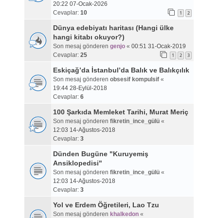
20:22 07-Ocak-2026
Cevaplar:
10
1
2
Dünya edebiyatı haritası (Hangi ülke
hangi kitabı okuyor?)
Son mesaj gönderen
genjo
«
00:51 31-Ocak-2019
Cevaplar:
25
1
2
3
Eskiçağ’da İstanbul’da Balık ve Balıkçılık
Son mesaj gönderen
obsesif kompulsif
«
19:44 28-Eylül-2018
Cevaplar:
6
100 Şarkıda Memleket Tarihi, Murat Meriç
Son mesaj gönderen
fikretin_ince_gülü
«
12:03 14-Ağustos-2018
Cevaplar:
3
Dünden Bugüne "Kuruyemiş
Ansiklopedisi"
Son mesaj gönderen
fikretin_ince_gülü
«
12:03 14-Ağustos-2018
Cevaplar:
3
Yol ve Erdem Öğretileri, Lao Tzu
Son mesaj gönderen
khalkedon
«