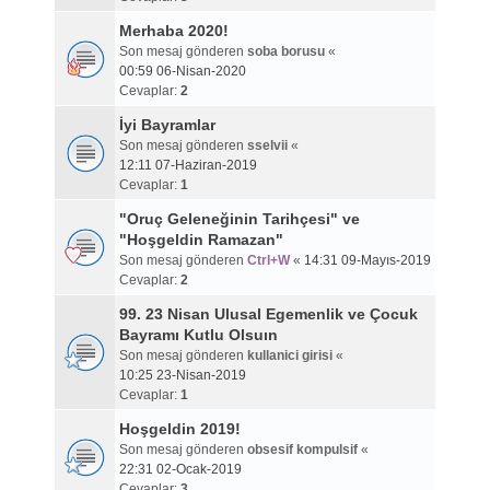
Merhaba 2020!
Son mesaj gönderen
soba borusu
«
00:59 06-Nisan-2020
Cevaplar:
2
İyi Bayramlar
Son mesaj gönderen
sselvii
«
12:11 07-Haziran-2019
Cevaplar:
1
"Oruç Geleneğinin Tarihçesi" ve
"Hoşgeldin Ramazan"
Son mesaj gönderen
Ctrl+W
«
14:31 09-Mayıs-2019
Cevaplar:
2
99. 23 Nisan Ulusal Egemenlik ve Çocuk
Bayramı Kutlu Olsuın
Son mesaj gönderen
kullanici girisi
«
10:25 23-Nisan-2019
Cevaplar:
1
Hoşgeldin 2019!
Son mesaj gönderen
obsesif kompulsif
«
22:31 02-Ocak-2019
Cevaplar:
3