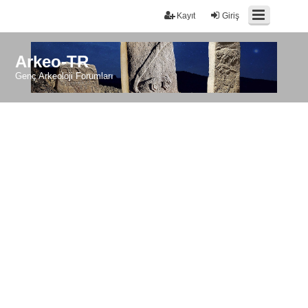
Kayıt
Giriş
Arkeo-TR
Genç Arkeoloji Forumları