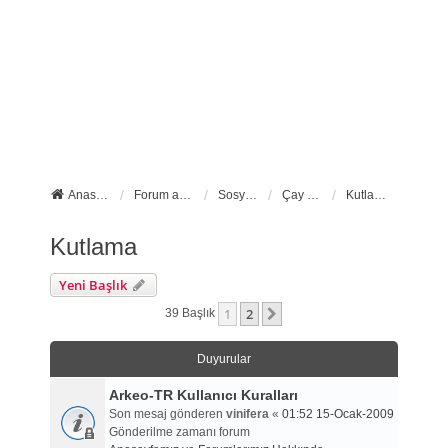
Anasayfa
Forum ana sayfa
Sosyal Forumlarımız
Çay Molası
Kutlama
Kutlama
Yeni Başlık
1
2
Sonraki
39 Başlık
Duyurular
Arkeo-TR Kullanıcı Kuralları
Son mesaj gönderen
vinifera
«
01:52 15-Ocak-2009
Gönderilme zamanı forum