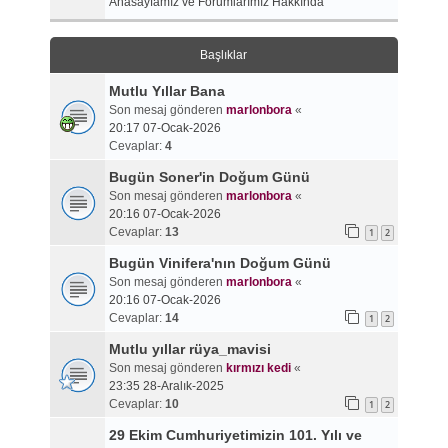
Anasayfamız ve Forumlarımız Hakkında
Başlıklar
Mutlu Yıllar Bana
Son mesaj gönderen
marlonbora
«
20:17 07-Ocak-2026
Cevaplar:
4
Bugün Soner'in Doğum Günü
Son mesaj gönderen
marlonbora
«
20:16 07-Ocak-2026
Cevaplar:
13
1
2
Bugün Vinifera'nın Doğum Günü
Son mesaj gönderen
marlonbora
«
20:16 07-Ocak-2026
Cevaplar:
14
1
2
Mutlu yıllar rüya_mavisi
Son mesaj gönderen
kırmızı kedi
«
23:35 28-Aralık-2025
Cevaplar:
10
1
2
29 Ekim Cumhuriyetimizin 101. Yılı ve