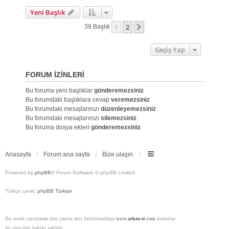
Yeni Başlık
1
2
Sonraki
39 Başlık
Geçiş Yap
FORUM IZINLERI
Bu foruma yeni başlıklar
gönderemezsiniz
Bu forumdaki başlıklara cevap
veremezsiniz
Bu forumdaki mesajlarınızı
düzenleyemezsiniz
Bu forumdaki mesajlarınızı
silemezsiniz
Bu foruma dosya ekleri
gönderemezsiniz
Anasayfa
Forum ana sayfa
Bize ulaşın
Powered by
phpBB
® Forum Software © phpBB Limited
Türkçe çeviri:
phpBB Türkiye
Bu sitede yayınlanan tüm yazılar aksi belirtilmedikçe
www.
arkeo-tr
.com
üyelerine
ait olup tüm hakları saklıdır.