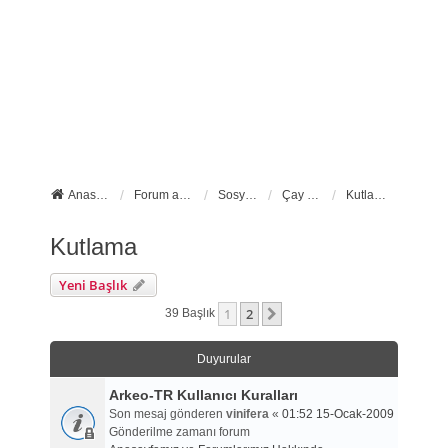
Anasayfa
Forum ana sayfa
Sosyal Forumlarımız
Çay Molası
Kutlama
Kutlama
Yeni Başlık
1
2
Sonraki
39 Başlık
Duyurular
Arkeo-TR Kullanıcı Kuralları
Son mesaj gönderen
vinifera
«
01:52 15-Ocak-2009
Gönderilme zamanı forum