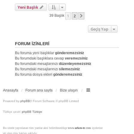
Yeni Başlık
1
2
Sonraki
39 Başlık
Geçiş Yap
FORUM IZINLERI
Bu foruma yeni başlıklar
gönderemezsiniz
Bu forumdaki başlıklara cevap
veremezsiniz
Bu forumdaki mesajlarınızı
düzenleyemezsiniz
Bu forumdaki mesajlarınızı
silemezsiniz
Bu foruma dosya ekleri
gönderemezsiniz
Anasayfa
Forum ana sayfa
Bize ulaşın
Powered by
phpBB
® Forum Software © phpBB Limited
Türkçe çeviri:
phpBB Türkiye
Bu sitede yayınlanan tüm yazılar aksi belirtilmedikçe
www.
arkeo-tr
.com
üyelerine
ait olup tüm hakları saklıdır.