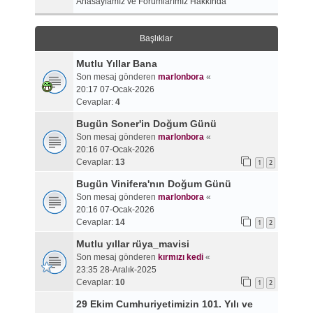
Anasayfamız ve Forumlarımız Hakkında
Başlıklar
Mutlu Yıllar Bana
Son mesaj gönderen
marlonbora
«
20:17 07-Ocak-2026
Cevaplar:
4
Bugün Soner'in Doğum Günü
Son mesaj gönderen
marlonbora
«
20:16 07-Ocak-2026
Cevaplar:
13
1
2
Bugün Vinifera'nın Doğum Günü
Son mesaj gönderen
marlonbora
«
20:16 07-Ocak-2026
Cevaplar:
14
1
2
Mutlu yıllar rüya_mavisi
Son mesaj gönderen
kırmızı kedi
«
23:35 28-Aralık-2025
Cevaplar:
10
1
2
29 Ekim Cumhuriyetimizin 101. Yılı ve