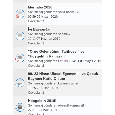
Merhaba 2020!
Son mesaj gönderen
soba borusu
«
00:59 06-Nisan-2020
Cevaplar:
2
İyi Bayramlar
Son mesaj gönderen
sselvii
«
12:11 07-Haziran-2019
Cevaplar:
1
"Oruç Geleneğinin Tarihçesi" ve
"Hoşgeldin Ramazan"
Son mesaj gönderen
Ctrl+W
«
14:31 09-Mayıs-2019
Cevaplar:
2
99. 23 Nisan Ulusal Egemenlik ve Çocuk
Bayramı Kutlu Olsuın
Son mesaj gönderen
kullanici girisi
«
10:25 23-Nisan-2019
Cevaplar:
1
Hoşgeldin 2019!
Son mesaj gönderen
obsesif kompulsif
«
22:31 02-Ocak-2019
Cevaplar:
3