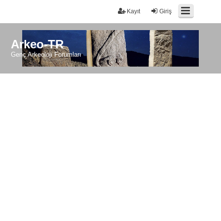
Kayıt
Giriş
Arkeo-TR
Genç Arkeoloji Forumları