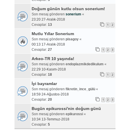
Doğum günün kutlu olsun sonerium!
Son mesaj gönderen
sonerium
«
23:20 27-Aralık-2018
Cevaplar:
13
1
2
Mutlu Yıllar Sonerium
Son mesaj gönderen
pisagoy
«
00:13 17-Aralık-2018
Cevaplar:
27
1
2
3
Arkeo-TR 10 yaşında!
Son mesaj gönderen
endoplazmikdedikulum
«
22:29 10-Kasım-2018
Cevaplar:
18
1
2
İyi bayramlar
Son mesaj gönderen
fikretin_ince_gülü
«
18:59 24-Ağustos-2018
Cevaplar:
20
1
2
3
Bugün epikurossi'nin doğum günü
Son mesaj gönderen
epikurossi
«
10:34 13-Temmuz-2018
Cevaplar:
5