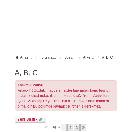
Anasayfa
Forum ana sayfa
Sosyal Forumlarımız
Arkeo-TR Sözlük
A, B, C
A, B, C
Forum kuralları
Arkeo-TR Sözlük, maddeleri sizler tarafından konu başlığı
açılarak oluşturulacak bir tür serbest sözlüktür. Maddelerin
içeriği Arkeoloji ile yardımcı bilim dalları ve sanat terimleri
olmalıdır. Bu bölümde kaynak belirtmeniz gerekmez.
Yeni Başlık
1
2
3
Sonraki
43 Başlık