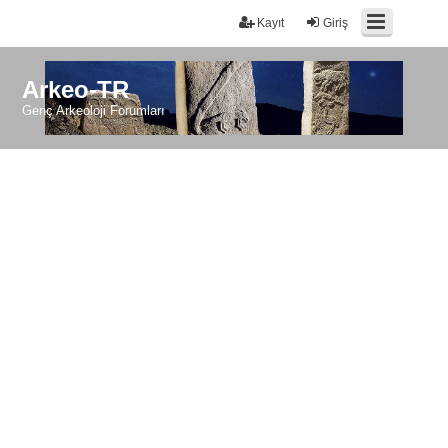
Kayıt
Giriş
Arkeo-TR
Genç Arkeoloji Forumları