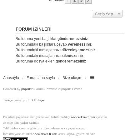
1
2
3
Sonraki
Geçiş Yap
FORUM IZINLERI
Bu foruma yeni başlıklar
gönderemezsiniz
Bu forumdaki başlıklara cevap
veremezsiniz
Bu forumdaki mesajlarınızı
düzenleyemezsiniz
Bu forumdaki mesajlarınızı
silemezsiniz
Bu foruma dosya ekleri
gönderemezsiniz
Anasayfa
Forum ana sayfa
Bize ulaşın
Powered by
phpBB
® Forum Software © phpBB Limited
Türkçe çeviri:
phpBB Türkiye
Bu sitede yayınlanan tüm yazılar aksi belirtilmedikçe
www.
arkeo-tr
.com
üyelerine
ait olup tüm hakları saklıdır.
Telif hakları yasasına göre izinsiz kopyalanamaz ve yayınlanamaz.
İçerikten yararlanılırken
www.
arkeo-tr
.com
adresi kaynak gösterilmelidir.