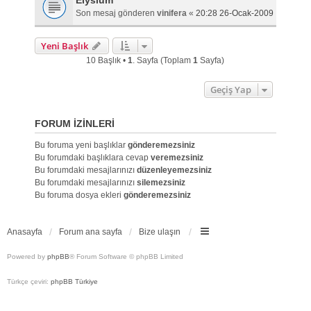
Elysium
Son mesaj gönderen
vinifera
«
20:28 26-Ocak-2009
Yeni Başlık
10 Başlık •
1
. Sayfa (Toplam
1
Sayfa)
Geçiş Yap
FORUM IZINLERI
Bu foruma yeni başlıklar
gönderemezsiniz
Bu forumdaki başlıklara cevap
veremezsiniz
Bu forumdaki mesajlarınızı
düzenleyemezsiniz
Bu forumdaki mesajlarınızı
silemezsiniz
Bu foruma dosya ekleri
gönderemezsiniz
Anasayfa
Forum ana sayfa
Bize ulaşın
Powered by
phpBB
® Forum Software © phpBB Limited
Türkçe çeviri:
phpBB Türkiye