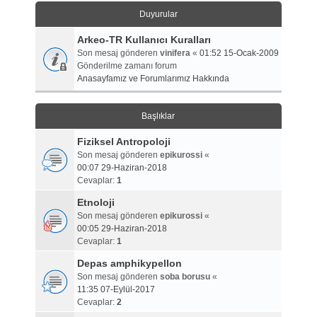
Duyurular
Arkeo-TR Kullanıcı Kuralları
Son mesaj gönderen
vinifera
«
01:52 15-Ocak-2009
Gönderilme zamanı forum
Anasayfamız ve Forumlarımız Hakkında
Başlıklar
Fiziksel Antropoloji
Son mesaj gönderen
epikurossi
«
00:07 29-Haziran-2018
Cevaplar:
1
Etnoloji
Son mesaj gönderen
epikurossi
«
00:05 29-Haziran-2018
Cevaplar:
1
Depas amphikypellon
Son mesaj gönderen
soba borusu
«
11:35 07-Eylül-2017
Cevaplar:
2