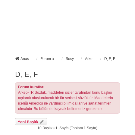
Anasayfa
Forum ana sayfa
Sosyal Forumlarımız
Arkeo-TR Sözlük
D, E, F
D, E, F
Forum kuralları
Arkeo-TR Sözlük, maddeleri sizler tarafından konu başlığı
açılarak oluşturulacak bir tür serbest sözlüktür. Maddelerin
içeriği Arkeoloji ile yardımcı bilim dalları ve sanat terimleri
olmalıdır. Bu bölümde kaynak belirtmeniz gerekmez.
Yeni Başlık
10 Başlık •
1
. Sayfa (Toplam
1
Sayfa)