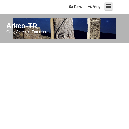
Kayıt
Giriş
Arkeo-TR
Genç Arkeoloji Forumları