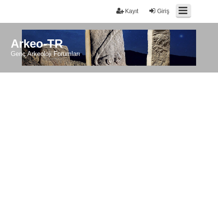
Kayıt
Giriş
Arkeo-TR
Genç Arkeoloji Forumları