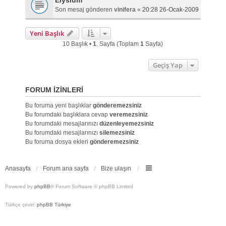
Elysium
Son mesaj gönderen
vinifera
«
20:28 26-Ocak-2009
Yeni Başlık
10 Başlık •
1
. Sayfa (Toplam
1
Sayfa)
Geçiş Yap
FORUM IZINLERI
Bu foruma yeni başlıklar
gönderemezsiniz
Bu forumdaki başlıklara cevap
veremezsiniz
Bu forumdaki mesajlarınızı
düzenleyemezsiniz
Bu forumdaki mesajlarınızı
silemezsiniz
Bu foruma dosya ekleri
gönderemezsiniz
Anasayfa
Forum ana sayfa
Bize ulaşın
Powered by
phpBB
® Forum Software © phpBB Limited
Türkçe çeviri:
phpBB Türkiye