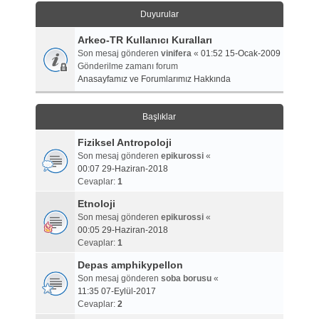
Duyurular
Arkeo-TR Kullanıcı Kuralları
Son mesaj gönderen
vinifera
«
01:52 15-Ocak-2009
Gönderilme zamanı forum
Anasayfamız ve Forumlarımız Hakkında
Başlıklar
Fiziksel Antropoloji
Son mesaj gönderen
epikurossi
«
00:07 29-Haziran-2018
Cevaplar:
1
Etnoloji
Son mesaj gönderen
epikurossi
«
00:05 29-Haziran-2018
Cevaplar:
1
Depas amphikypellon
Son mesaj gönderen
soba borusu
«
11:35 07-Eylül-2017
Cevaplar:
2