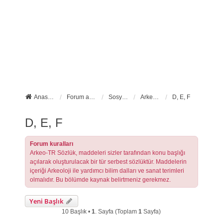
Anasayfa
Forum ana sayfa
Sosyal Forumlarımız
Arkeo-TR Sözlük
D, E, F
D, E, F
Forum kuralları
Arkeo-TR Sözlük, maddeleri sizler tarafından konu başlığı
açılarak oluşturulacak bir tür serbest sözlüktür. Maddelerin
içeriği Arkeoloji ile yardımcı bilim dalları ve sanat terimleri
olmalıdır. Bu bölümde kaynak belirtmeniz gerekmez.
Yeni Başlık
10 Başlık •
1
. Sayfa (Toplam
1
Sayfa)