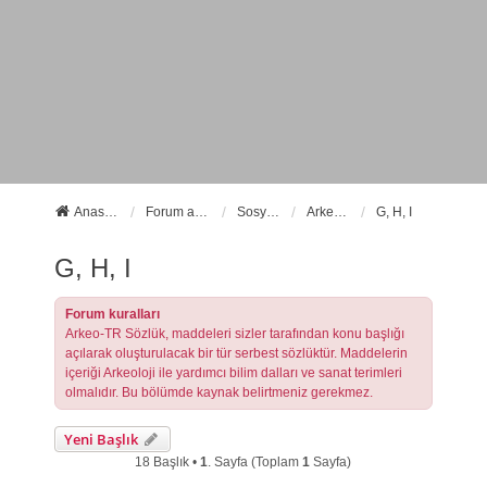
Anasayfa
Forum ana sayfa
Sosyal Forumlarımız
Arkeo-TR Sözlük
G, H, I
G, H, I
Forum kuralları
Arkeo-TR Sözlük, maddeleri sizler tarafından konu başlığı
açılarak oluşturulacak bir tür serbest sözlüktür. Maddelerin
içeriği Arkeoloji ile yardımcı bilim dalları ve sanat terimleri
olmalıdır. Bu bölümde kaynak belirtmeniz gerekmez.
Yeni Başlık
18 Başlık •
1
. Sayfa (Toplam
1
Sayfa)