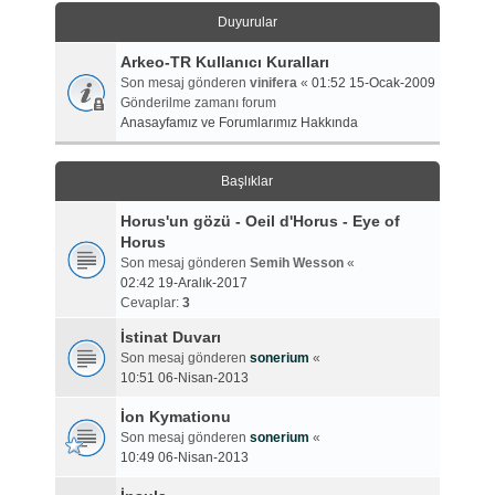
Duyurular
Arkeo-TR Kullanıcı Kuralları
Son mesaj gönderen
vinifera
«
01:52 15-Ocak-2009
Gönderilme zamanı forum
Anasayfamız ve Forumlarımız Hakkında
Başlıklar
Horus'un gözü - Oeil d'Horus - Eye of
Horus
Son mesaj gönderen
Semih Wesson
«
02:42 19-Aralık-2017
Cevaplar:
3
İstinat Duvarı
Son mesaj gönderen
sonerium
«
10:51 06-Nisan-2013
İon Kymationu
Son mesaj gönderen
sonerium
«
10:49 06-Nisan-2013