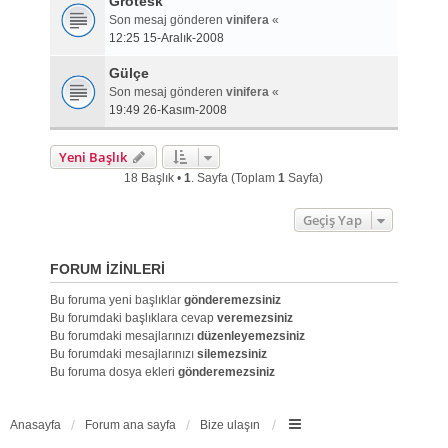
Grotesk
Son mesaj gönderen
vinifera
«
12:25 15-Aralık-2008
Gülçe
Son mesaj gönderen
vinifera
«
19:49 26-Kasım-2008
Yeni Başlık
18 Başlık •
1
. Sayfa (Toplam
1
Sayfa)
Geçiş Yap
FORUM IZINLERI
Bu foruma yeni başlıklar
gönderemezsiniz
Bu forumdaki başlıklara cevap
veremezsiniz
Bu forumdaki mesajlarınızı
düzenleyemezsiniz
Bu forumdaki mesajlarınızı
silemezsiniz
Bu foruma dosya ekleri
gönderemezsiniz
Anasayfa
Forum ana sayfa
Bize ulaşın