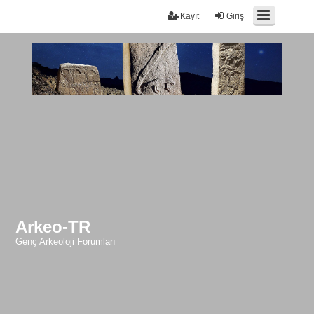
Kayıt
Giriş
Arkeo-TR
Genç Arkeoloji Forumları