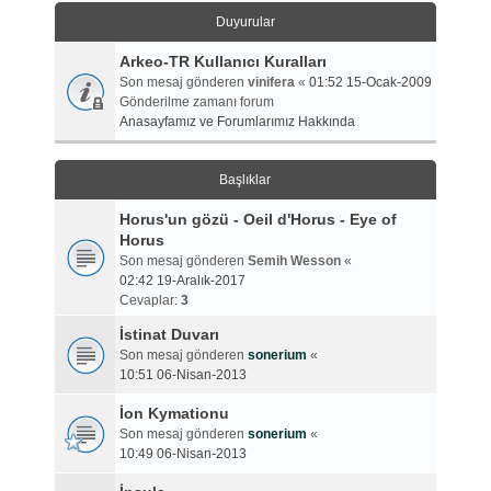
Duyurular
Arkeo-TR Kullanıcı Kuralları
Son mesaj gönderen
vinifera
«
01:52 15-Ocak-2009
Gönderilme zamanı forum
Anasayfamız ve Forumlarımız Hakkında
Başlıklar
Horus'un gözü - Oeil d'Horus - Eye of
Horus
Son mesaj gönderen
Semih Wesson
«
02:42 19-Aralık-2017
Cevaplar:
3
İstinat Duvarı
Son mesaj gönderen
sonerium
«
10:51 06-Nisan-2013
İon Kymationu
Son mesaj gönderen
sonerium
«
10:49 06-Nisan-2013