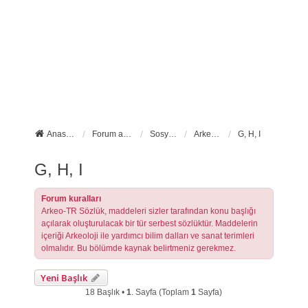
Anasayfa
Forum ana sayfa
Sosyal Forumlarımız
Arkeo-TR Sözlük
G, H, I
G, H, I
Forum kuralları
Arkeo-TR Sözlük, maddeleri sizler tarafından konu başlığı
açılarak oluşturulacak bir tür serbest sözlüktür. Maddelerin
içeriği Arkeoloji ile yardımcı bilim dalları ve sanat terimleri
olmalıdır. Bu bölümde kaynak belirtmeniz gerekmez.
Yeni Başlık
18 Başlık •
1
. Sayfa (Toplam
1
Sayfa)