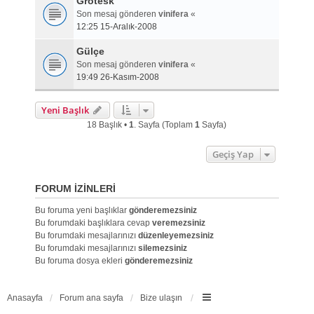
Grotesk
Son mesaj gönderen
vinifera
«
12:25 15-Aralık-2008
Gülçe
Son mesaj gönderen
vinifera
«
19:49 26-Kasım-2008
Yeni Başlık
18 Başlık •
1
. Sayfa (Toplam
1
Sayfa)
Geçiş Yap
FORUM IZINLERI
Bu foruma yeni başlıklar
gönderemezsiniz
Bu forumdaki başlıklara cevap
veremezsiniz
Bu forumdaki mesajlarınızı
düzenleyemezsiniz
Bu forumdaki mesajlarınızı
silemezsiniz
Bu foruma dosya ekleri
gönderemezsiniz
Anasayfa
Forum ana sayfa
Bize ulaşın