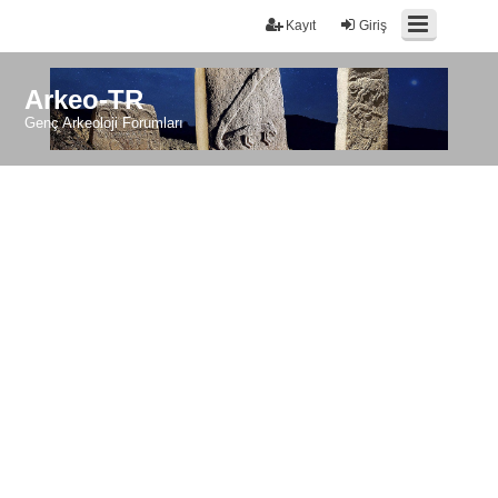
Kayıt
Giriş
Arkeo-TR
Genç Arkeoloji Forumları