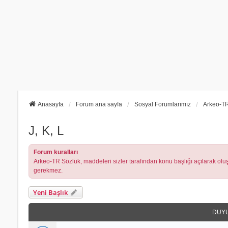
Anasayfa
Forum ana sayfa
Sosyal Forumlarımız
Arkeo-TR
J, K, L
Forum kuralları
Arkeo-TR Sözlük, maddeleri sizler tarafından konu başlığı açılarak oluşt
gerekmez.
Yeni Başlık
DUY