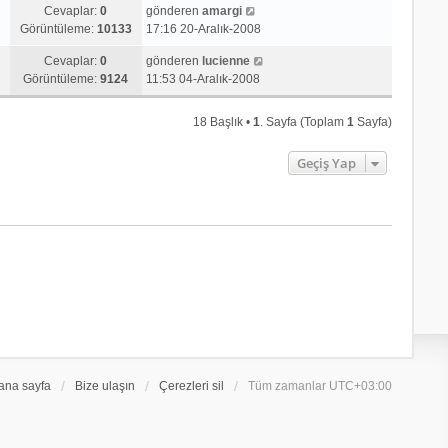
Cevaplar:
0
gönderen
amargi
Görüntüleme:
10133
17:16 20-Aralık-2008
Cevaplar:
0
gönderen
lucienne
Görüntüleme:
9124
11:53 04-Aralık-2008
18 Başlık •
1
. Sayfa (Toplam
1
Sayfa)
Geçiş Yap
ana sayfa
Bize ulaşın
Çerezleri sil
Tüm zamanlar
UTC+03:00