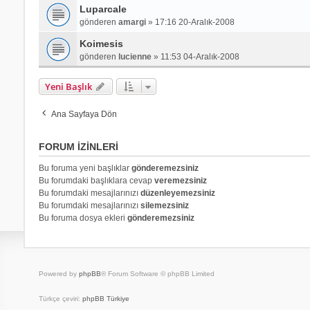
Luparcale
gönderen
amargi
»
17:16 20-Aralık-2008
Koimesis
gönderen
lucienne
»
11:53 04-Aralık-2008
Yeni Başlık
Ana Sayfaya Dön
FORUM IZINLERI
Bu foruma yeni başlıklar
gönderemezsiniz
Bu forumdaki başlıklara cevap
veremezsiniz
Bu forumdaki mesajlarınızı
düzenleyemezsiniz
Bu forumdaki mesajlarınızı
silemezsiniz
Bu foruma dosya ekleri
gönderemezsiniz
Powered by
phpBB
® Forum Software © phpBB Limited
Türkçe çeviri:
phpBB Türkiye