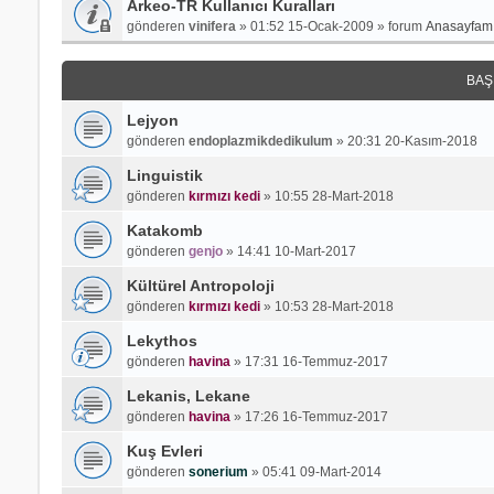
Arkeo-TR Kullanıcı Kuralları
gönderen
vinifera
»
01:52 15-Ocak-2009
» forum
Anasayfamı
BAŞ
Lejyon
gönderen
endoplazmikdedikulum
»
20:31 20-Kasım-2018
Linguistik
gönderen
kırmızı kedi
»
10:55 28-Mart-2018
Katakomb
gönderen
genjo
»
14:41 10-Mart-2017
Kültürel Antropoloji
gönderen
kırmızı kedi
»
10:53 28-Mart-2018
Lekythos
gönderen
havina
»
17:31 16-Temmuz-2017
Lekanis, Lekane
gönderen
havina
»
17:26 16-Temmuz-2017
Kuş Evleri
gönderen
sonerium
»
05:41 09-Mart-2014