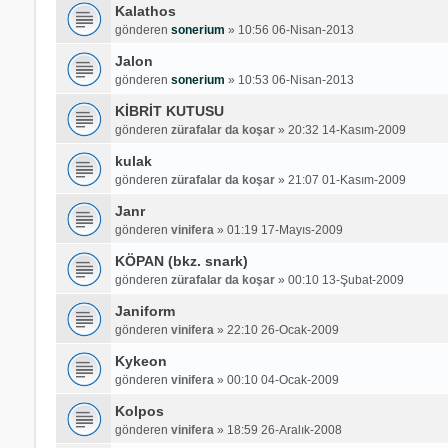
Kalathos
gönderen
sonerium
»
10:56 06-Nisan-2013
Jalon
gönderen
sonerium
»
10:53 06-Nisan-2013
KİBRİT KUTUSU
gönderen
zürafalar da koşar
»
20:32 14-Kasım-2009
kulak
gönderen
zürafalar da koşar
»
21:07 01-Kasım-2009
Janr
gönderen
vinifera
»
01:19 17-Mayıs-2009
KÖPAN (bkz. snark)
gönderen
zürafalar da koşar
»
00:10 13-Şubat-2009
Janiform
gönderen
vinifera
»
22:10 26-Ocak-2009
Kykeon
gönderen
vinifera
»
00:10 04-Ocak-2009
Kolpos
gönderen
vinifera
»
18:59 26-Aralık-2008