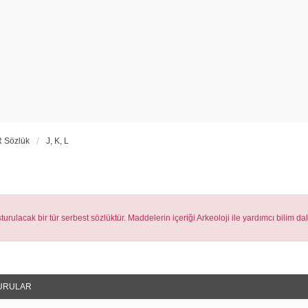
 Sözlük
J, K, L
urulacak bir tür serbest sözlüktür. Maddelerin içeriği Arkeoloji ile yardımcı bilim da
URULAR