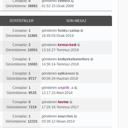
Cevaplar:
0
gönderen
vinifera
Görüntüleme:
38881
01:52 15-Ocak-2009
İSTATISTIKLER
SON MESAJ
Cevaplar:
1
gönderen
fıstıkçı şahap
Görüntüleme:
11885
16:49 03-Ocak-2019
Cevaplar:
2
gönderen
kırmızı kedi
Görüntüleme:
10051
13:16 27-Temmuz-2018
Cevaplar:
1
gönderen
kediyekafaatanfare
Görüntüleme:
10081
14:36 14-Temmuz-2018
Cevaplar:
1
gönderen
epikurossi
Görüntüleme:
8717
00:06 29-Haziran-2018
Cevaplar:
1
gönderen
angelik_a
Görüntüleme:
9535
12:17 10-Mart-2018
Cevaplar:
0
gönderen
havina
Görüntüleme:
7219
17:26 16-Temmuz-2017
Cevaplar:
1
gönderen
anarchos
Görüntüleme:
12331
03:39 12-Nisan-2014