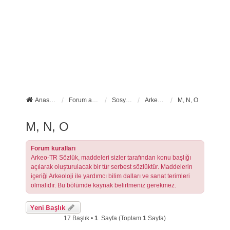
Anasayfa
Forum ana sayfa
Sosyal Forumlarımız
Arkeo-TR Sözlük
M, N, O
M, N, O
Forum kuralları
Arkeo-TR Sözlük, maddeleri sizler tarafından konu başlığı
açılarak oluşturulacak bir tür serbest sözlüktür. Maddelerin
içeriği Arkeoloji ile yardımcı bilim dalları ve sanat terimleri
olmalıdır. Bu bölümde kaynak belirtmeniz gerekmez.
Yeni Başlık
17 Başlık •
1
. Sayfa (Toplam
1
Sayfa)