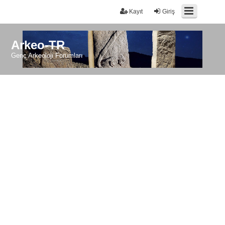
Kayıt
Giriş
Arkeo-TR
Genç Arkeoloji Forumları