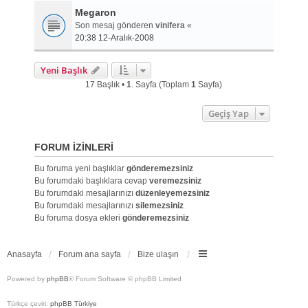
Megaron
Son mesaj gönderen
vinifera
«
20:38 12-Aralık-2008
Yeni Başlık
17 Başlık •
1
. Sayfa (Toplam
1
Sayfa)
Geçiş Yap
FORUM IZINLERI
Bu foruma yeni başlıklar
gönderemezsiniz
Bu forumdaki başlıklara cevap
veremezsiniz
Bu forumdaki mesajlarınızı
düzenleyemezsiniz
Bu forumdaki mesajlarınızı
silemezsiniz
Bu foruma dosya ekleri
gönderemezsiniz
Anasayfa
Forum ana sayfa
Bize ulaşın
Powered by
phpBB
® Forum Software © phpBB Limited
Türkçe çeviri:
phpBB Türkiye