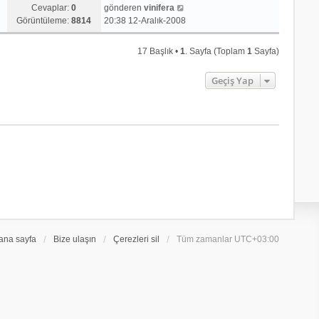
Cevaplar:
0
gönderen
vinifera
Görüntüleme:
8814
20:38 12-Aralık-2008
17 Başlık •
1
. Sayfa (Toplam
1
Sayfa)
Geçiş Yap
ana sayfa
Bize ulaşın
Çerezleri sil
Tüm zamanlar
UTC+03:00