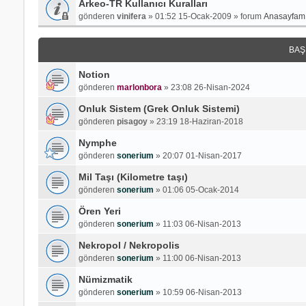
Arkeo-TR Kullanıcı Kuralları
gönderen
vinifera
»
01:52 15-Ocak-2009
» forum
Anasayfamı
BAŞ
Notion
gönderen
marlonbora
»
23:08 26-Nisan-2024
Onluk Sistem (Grek Onluk Sistemi)
gönderen
pisagoy
»
23:19 18-Haziran-2018
Nymphe
gönderen
sonerium
»
20:07 01-Nisan-2017
Mil Taşı (Kilometre taşı)
gönderen
sonerium
»
01:06 05-Ocak-2014
Ören Yeri
gönderen
sonerium
»
11:03 06-Nisan-2013
Nekropol / Nekropolis
gönderen
sonerium
»
11:00 06-Nisan-2013
Nümizmatik
gönderen
sonerium
»
10:59 06-Nisan-2013