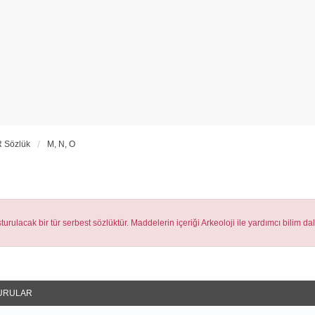
 Sözlük
M, N, O
urulacak bir tür serbest sözlüktür. Maddelerin içeriği Arkeoloji ile yardımcı bilim da
URULAR