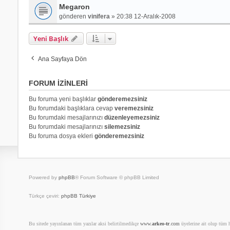
Megaron
gönderen
vinifera
»
20:38 12-Aralık-2008
Yeni Başlık
Ana Sayfaya Dön
FORUM IZINLERI
Bu foruma yeni başlıklar
gönderemezsiniz
Bu forumdaki başlıklara cevap
veremezsiniz
Bu forumdaki mesajlarınızı
düzenleyemezsiniz
Bu forumdaki mesajlarınızı
silemezsiniz
Bu foruma dosya ekleri
gönderemezsiniz
Powered by
phpBB
® Forum Software © phpBB Limited
Türkçe çeviri:
phpBB Türkiye
Bu sitede yayınlanan tüm yazılar aksi belirtilmedikçe
www.
arkeo-tr
.com
üyelerine ait olup tüm ha