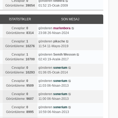
Cevaplar:
0
gönderen
vinifera
Görüntüleme:
39054
01:52 15-Ocak-2009
İSTATISTIKLER
SON MESAJ
Cevaplar:
0
gönderen
marlonbora
Görüntüleme:
8314
23:08 26-Nisan-2024
Cevaplar:
1
gönderen
pikache
Görüntüleme:
10276
11:54 11-Mayıs-2019
Cevaplar:
1
gönderen
Semih Wesson
Görüntüleme:
10700
02:43 19-Aralık-2017
Cevaplar:
0
gönderen
sonerium
Görüntüleme:
10293
01:06 05-Ocak-2014
Cevaplar:
0
gönderen
sonerium
Görüntüleme:
9509
11:03 06-Nisan-2013
Cevaplar:
0
gönderen
sonerium
Görüntüleme:
9607
11:00 06-Nisan-2013
Cevaplar:
0
gönderen
sonerium
Görüntüleme:
8995
10:59 06-Nisan-2013