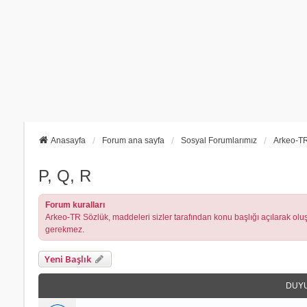
Anasayfa
Forum ana sayfa
Sosyal Forumlarımız
Arkeo-TR
P, Q, R
Forum kuralları
Arkeo-TR Sözlük, maddeleri sizler tarafından konu başlığı açılarak oluşt
gerekmez.
Yeni Başlık
DUY