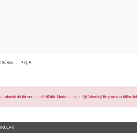
 Sözlük
P, Q, R
urulacak bir tür serbest sözlüktür. Maddelerin içeriği Arkeoloji ile yardımcı bilim da
URULAR