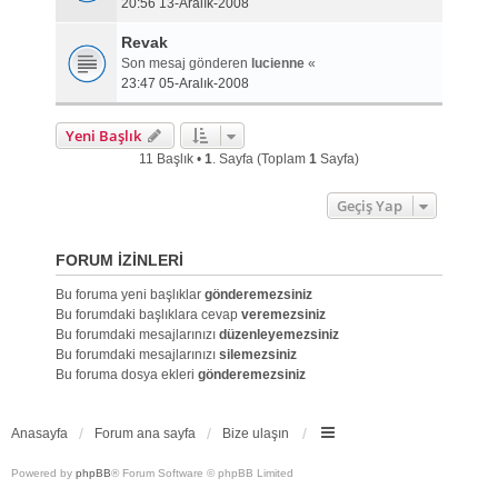
20:56 13-Aralık-2008
Revak
Son mesaj gönderen
lucienne
«
23:47 05-Aralık-2008
Yeni Başlık
11 Başlık •
1
. Sayfa (Toplam
1
Sayfa)
Geçiş Yap
FORUM IZINLERI
Bu foruma yeni başlıklar
gönderemezsiniz
Bu forumdaki başlıklara cevap
veremezsiniz
Bu forumdaki mesajlarınızı
düzenleyemezsiniz
Bu forumdaki mesajlarınızı
silemezsiniz
Bu foruma dosya ekleri
gönderemezsiniz
Anasayfa
Forum ana sayfa
Bize ulaşın
Powered by
phpBB
® Forum Software © phpBB Limited