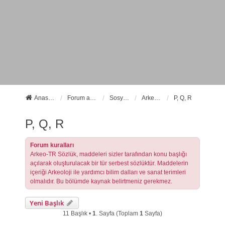
Anasayfa
Forum ana sayfa
Sosyal Forumlarımız
Arkeo-TR Sözlük
P, Q, R
P, Q, R
Forum kuralları
Arkeo-TR Sözlük, maddeleri sizler tarafından konu başlığı
açılarak oluşturulacak bir tür serbest sözlüktür. Maddelerin
içeriği Arkeoloji ile yardımcı bilim dalları ve sanat terimleri
olmalıdır. Bu bölümde kaynak belirtmeniz gerekmez.
Yeni Başlık
11 Başlık •
1
. Sayfa (Toplam
1
Sayfa)