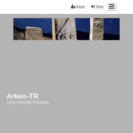
Kayıt
Giriş
Arkeo-TR
Genç Arkeoloji Forumları