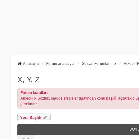
Anasayfa
Forum ana sayfa
Sosyal Forumlarımız
Arkeo-TR
X, Y, Z
Forum kuralları
Arkeo-TR Sözlük, maddeleri sizler tarafından konu başlığı açılarak oluşt
gerekmez.
Yeni Başlık
DUY