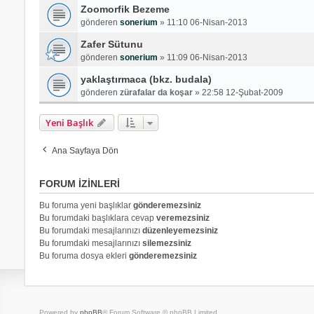
Zoomorfik Bezeme
gönderen
sonerium
»
11:10 06-Nisan-2013
Zafer Sütunu
gönderen
sonerium
»
11:09 06-Nisan-2013
yaklaştırmaca (bkz. budala)
gönderen
zürafalar da koşar
»
22:58 12-Şubat-2009
Yeni Başlık
Ana Sayfaya Dön
FORUM IZINLERI
Bu foruma yeni başlıklar
gönderemezsiniz
Bu forumdaki başlıklara cevap
veremezsiniz
Bu forumdaki mesajlarınızı
düzenleyemezsiniz
Bu forumdaki mesajlarınızı
silemezsiniz
Bu foruma dosya ekleri
gönderemezsiniz
Powered by
phpBB
® Forum Software © phpBB Limited