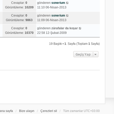
Cevaplar:
0
gönderen
sonerium
Görüntüleme:
10209
11:10 06-Nisan-2013
Cevaplar:
0
gönderen
sonerium
Görüntüleme:
9863
11:09 06-Nisan-2013
Cevaplar:
0
gönderen
zürafalar da koşar
Görüntüleme:
10370
22:58 12-Şubat-2009
19 Başlık •
1
. Sayfa (Toplam
1
Sayfa)
Geçiş Yap
ana sayfa
Bize ulaşın
Çerezleri sil
Tüm zamanlar
UTC+03:00