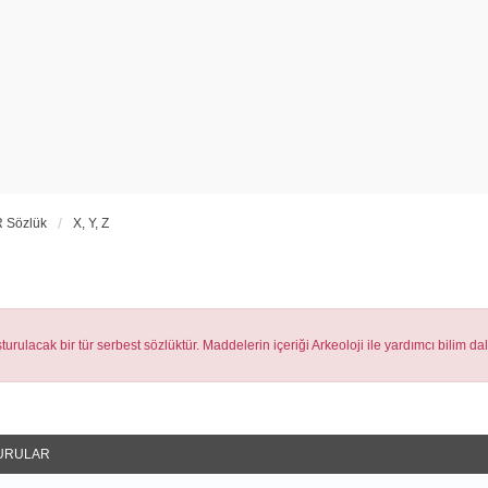
 Sözlük
X, Y, Z
urulacak bir tür serbest sözlüktür. Maddelerin içeriği Arkeoloji ile yardımcı bilim da
URULAR