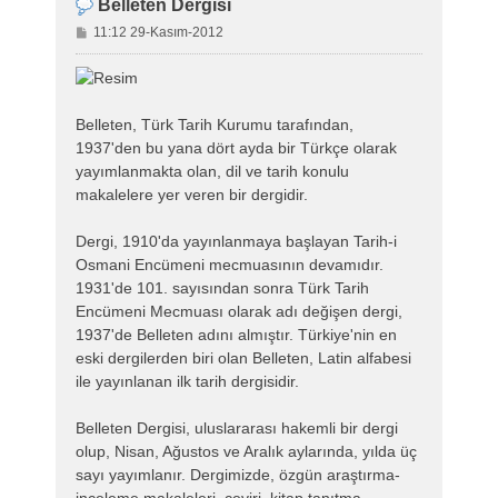
Belleten Dergisi
M
11:12 29-Kasım-2012
e
s
a
j
Belleten, Türk Tarih Kurumu tarafından,
1937'den bu yana dört ayda bir Türkçe olarak
yayımlanmakta olan, dil ve tarih konulu
makalelere yer veren bir dergidir.
Dergi, 1910'da yayınlanmaya başlayan Tarih-i
Osmani Encümeni mecmuasının devamıdır.
1931'de 101. sayısından sonra Türk Tarih
Encümeni Mecmuası olarak adı değişen dergi,
1937'de Belleten adını almıştır. Türkiye'nin en
eski dergilerden biri olan Belleten, Latin alfabesi
ile yayınlanan ilk tarih dergisidir.
Belleten Dergisi, uluslararası hakemli bir dergi
olup, Nisan, Ağustos ve Aralık aylarında, yılda üç
sayı yayımlanır. Dergimizde, özgün araştırma-
inceleme makaleleri, çeviri, kitap tanıtma,