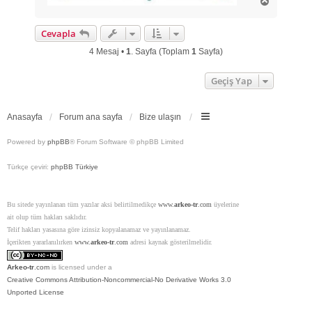
B
a
ş
Cevapla
a
d
4 Mesaj •
1
. Sayfa (Toplam
1
Sayfa)
ö
n
Geçiş Yap
Anasayfa
Forum ana sayfa
Bize ulaşın
Powered by
phpBB
® Forum Software © phpBB Limited
Türkçe çeviri:
phpBB Türkiye
Bu sitede yayınlanan tüm yazılar aksi belirtilmedikçe
www.
arkeo-tr
.com
üyelerine
ait olup tüm hakları saklıdır.
Telif hakları yasasına göre izinsiz kopyalanamaz ve yayınlanamaz.
İçerikten yararlanılırken
www.
arkeo-tr
.com
adresi kaynak gösterilmelidir.
Arkeo-tr
.com
is licensed under a
Creative Commons Attribution-Noncommercial-No Derivative Works 3.0
Unported License