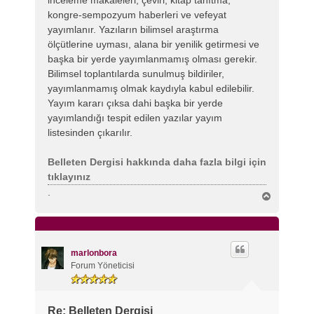
kongre-sempozyum haberleri ve vefeyat
yayımlanır. Yazıların bilimsel araştırma
ölçütlerine uyması, alana bir yenilik getirmesi ve
başka bir yerde yayımlanmamış olması gerekir.
Bilimsel toplantılarda sunulmuş bildiriler,
yayımlanmamış olmak kaydıyla kabul edilebilir.
Yayım kararı çıksa dahi başka bir yerde
yayımlandığı tespit edilen yazılar yayım
listesinden çıkarılır.
Belleten Dergisi hakkında daha fazla bilgi için
tıklayınız
.
B
a
ş
a
d
ö
marlonbora
n
Forum Yöneticisi
Re: Belleten Dergisi