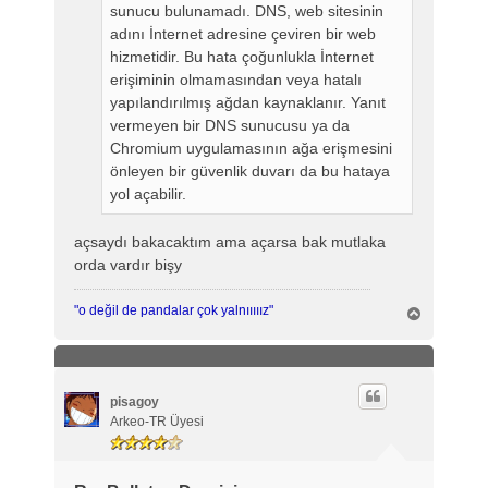
sunucu bulunamadı. DNS, web sitesinin
adını İnternet adresine çeviren bir web
hizmetidir. Bu hata çoğunlukla İnternet
erişiminin olmamasından veya hatalı
yapılandırılmış ağdan kaynaklanır. Yanıt
vermeyen bir DNS sunucusu ya da
Chromium uygulamasının ağa erişmesini
önleyen bir güvenlik duvarı da bu hataya
yol açabilir.
açsaydı bakacaktım ama açarsa bak mutlaka
orda vardır bişy
"o değil de pandalar çok yalnııııız"
B
a
ş
a
d
ö
pisagoy
n
Arkeo-TR Üyesi