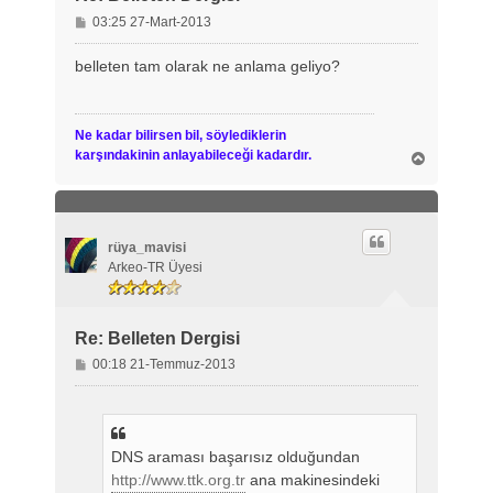
M
03:25 27-Mart-2013
e
s
belleten tam olarak ne anlama geliyo?
a
j
Ne kadar bilirsen bil, söylediklerin
karşındakinin anlayabileceği kadardır.
B
a
ş
a
d
ö
rüya_mavisi
n
Arkeo-TR Üyesi
Re: Belleten Dergisi
M
00:18 21-Temmuz-2013
e
s
a
j
DNS araması başarısız olduğundan
http://www.ttk.org.tr
ana makinesindeki