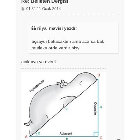
Re: Belleten Dergisi
M
01:31 11-Ocak-2014
e
s
a
rüya_mavisi yazdı:
j
açsaydı bakacaktım ama açarsa bak
mutlaka orda vardır bişy
açılmıyo ya eveet