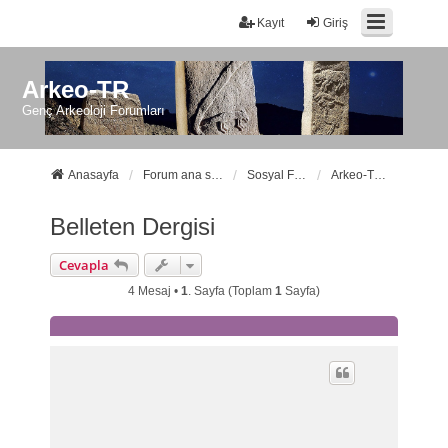
Kayıt
Giriş
Arkeo-TR
Genç Arkeoloji Forumları
Anasayfa
Forum ana sayfa
Sosyal Forumlarımız
Arkeo-TR Kütüphanesi
Belleten Dergisi
Cevapla
4 Mesaj •
1
. Sayfa (Toplam
1
Sayfa)