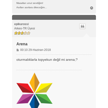
Masalları unut sevdiğim!
B
Asılları asırlara dikeceğim...
a
ş
a
d
epikurossi
ö
Arkeo-TR Üyesi
n
Arena
M
00:10 29-Haziran-2018
e
s
oturmalıklarla topyekun değil mi arena;?
a
j