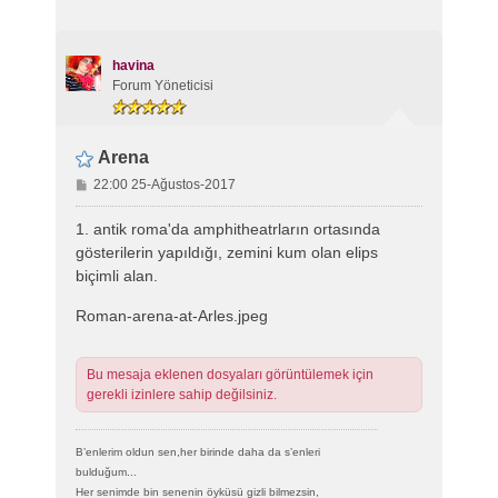
havina
Forum Yöneticisi
Arena
M
22:00 25-Ağustos-2017
e
s
1. antik roma'da amphitheatrların ortasında
a
gösterilerin yapıldığı, zemini kum olan elips
j
biçimli alan.
Roman-arena-at-Arles.jpeg
Bu mesaja eklenen dosyaları görüntülemek için
gerekli izinlere sahip değilsiniz.
B’enlerim oldun sen,her birinde daha da s’enleri
bulduğum...
Her senimde bin senenin öyküsü gizli bilmezsin,