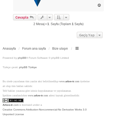
B
a
ş
Cevapla
a
d
2 Mesaj •
1
. Sayfa (Toplam
1
Sayfa)
ö
n
Geçiş Yap
Anasayfa
Forum ana sayfa
Bize ulaşın
Powered by
phpBB
® Forum Software © phpBB Limited
Türkçe çeviri:
phpBB Türkiye
Bu sitede yayınlanan tüm yazılar aksi belirtilmedikçe
www.
arkeo-tr
.com
üyelerine
ait olup tüm hakları saklıdır.
Telif hakları yasasına göre izinsiz kopyalanamaz ve yayınlanamaz.
İçerikten yararlanılırken
www.
arkeo-tr
.com
adresi kaynak gösterilmelidir.
Arkeo-tr
.com
is licensed under a
Creative Commons Attribution-Noncommercial-No Derivative Works 3.0
Unported License