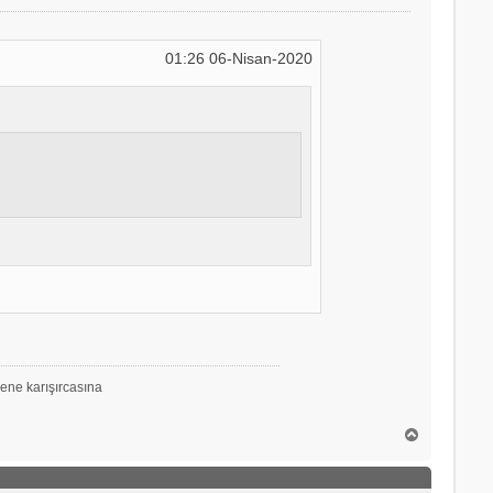
01:26 06-Nisan-2020
ene karışırcasına
B
a
ş
a