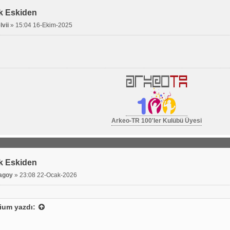
k Eskiden
lvii
»
15:04 16-Ekim-2025
Arkeo-TR 100'ler Kulübü Üyesi
k Eskiden
agoy
»
23:08 22-Ocak-2026
ium
yazdı: