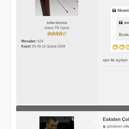
s
a
fikre
j
so
soba borusu
Arkeo-TR Üyesi
Bırak
Mesajlar:
424
Kayıt:
05:49 16-Şubat-2009
vpn ile açılıyo
Eskiden Ço
M
gönderen
ci