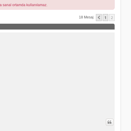
a sanal ortamda kullanılamaz.
1
2
Önceki
18 Mesaj