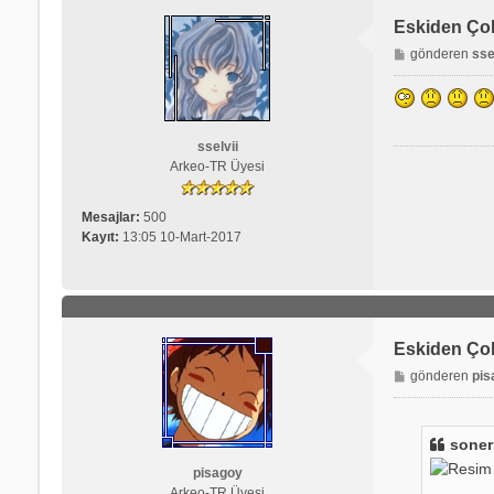
Eskiden Ço
M
gönderen
sse
e
s
a
j
sselvii
Arkeo-TR Üyesi
Mesajlar:
500
Kayıt:
13:05 10-Mart-2017
Eskiden Ço
M
gönderen
pis
e
s
a
soner
j
pisagoy
Arkeo-TR Üyesi