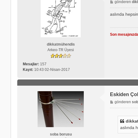
M
gönderen
dik
e
s
aslında hepsin
a
j
Son mesajınızda
dikkatmühendis
Arkeo-TR Üyesi
Mesajlar:
157
Kayıt:
10:43 02-Nisan-2017
Eskiden Ço
M
gönderen
sob
e
s
a
dikka
j
aslında h
soba borusu