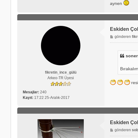
aynen
Eskiden Ço
M
gönderen
fik
e
s
a
soner
j
Bırakalı
fikretin_ince_gülü
Arkeo-TR Üyesi
res
Mesajlar:
240
Kayıt:
17:22 25-Aralık-2017
Eskiden Ço
M
gönderen
sob
e