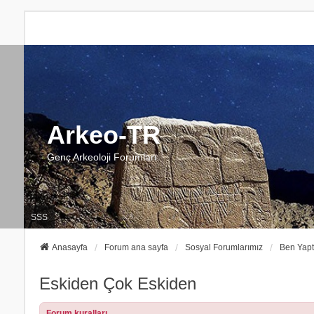
Arkeo-TR
Genç Arkeoloji Forumları
SSS
Anasayfa
Forum ana sayfa
Sosyal Forumlarımız
Ben Yap
Eskiden Çok Eskiden
Forum kuralları