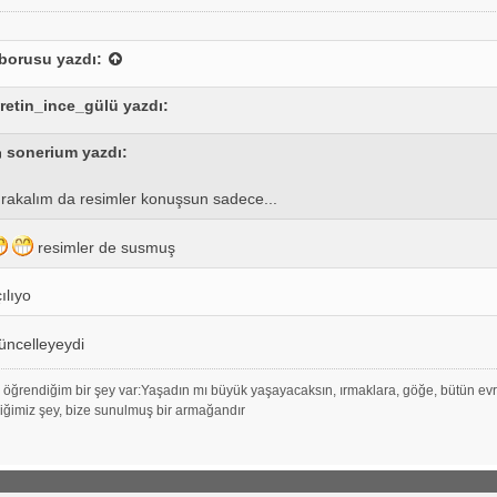
borusu
yazdı:
kretin_ince_gülü yazdı:
sonerium yazdı:
ırakalım da resimler konuşsun sadece...
resimler de susmuş
ılıyo
güncelleyeydi
öğrendiğim bir şey var:Yaşadın mı büyük yaşayacaksın, ırmaklara, göğe, bütün evr
ğimiz şey, bize sunulmuş bir armağandır