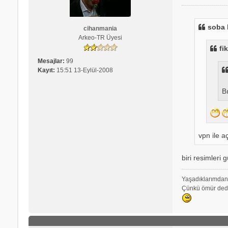
e
s
a
soba 
cihanmania
j
Arkeo-TR Üyesi
fi
Mesajlar:
99
Kayıt:
15:51 13-Eylül-2008
B
vpn ile aç
biri resimleri 
Yaşadıklarımdan 
Çünkü ömür dedi