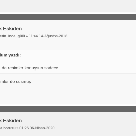
k Eskiden
retin_ince_gülü
»
11:44 14-Ağustos-2018
ium yazdı:
m da resimler konuşsun sadece...
imler de susmuş
k Eskiden
a borusu
»
01:26 06-Nisan-2020