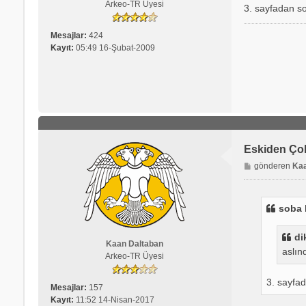
Arkeo-TR Üyesi
3. sayfadan so
Mesajlar:
424
Kayıt:
05:49 16-Şubat-2009
Eskiden Ço
M
gönderen
Kaa
e
s
a
soba 
j
di
Kaan Daltaban
aslın
Arkeo-TR Üyesi
3. sayfa
Mesajlar:
157
Kayıt:
11:52 14-Nisan-2017