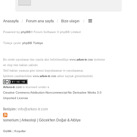
Anasayfa
Forum ana sayfa
Bize ulaşın
Powered by
phpBB
® Forum Software © phpBB Limited
Türkçe çeviri:
phpBB Türkiye
Bu sitede yayınlanan tüm yazılar aksi belirtilmedikçe
www.
arkeo-tr
.com
üyelerine
ait olup tüm hakları saklıdır.
Telif hakları yasasına göre izinsiz kopyalanamaz ve yayınlanamaz.
İçerikten yararlanılırken
www.
arkeo-tr
.com
adresi kaynak gösterilmelidir.
Arkeo-tr
.com
is licensed under a
Creative Commons Attribution-Noncommercial-No Derivative Works 3.0
Unported License
İletişim:
info@arkeo-tr.com
sonerium
|
Arkeoloji
|
Göcek'ten Doğal & Atölye
Gizlilik
|
Koşullar