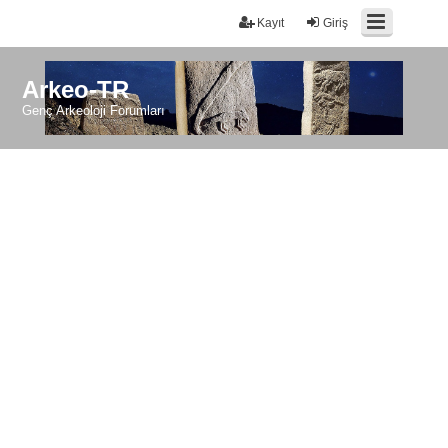
Kayıt
Giriş
Arkeo-TR
Genç Arkeoloji Forumları