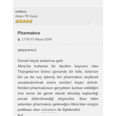
vinifera
Arkeo-TR Üyesi
Pharmakos
M
17:00 07-Mayıs-2009
e
s
(
φαρμακος
)
a
j
Günah keçisi anlamına gelir.
Atina'da kutlanan bir Apollon bayramı olan
Thargelia'nın birinci gününde bir köle, kötürüm
biri ya da suç işlemiş biri pharmakos seçilerek
cezalandırılmak üzere sürülür/ dışarı atılırdı.
Kimileri pharmakosun gerçekten kurban edildiğini
öne sürse de genel olarak dövülüp taşlandığı
ancak öldürülmediği düşünülür. Bazı bilim
adamları pharmakos geleneğini Atina'dan sürgün
politikası olan
ostrakism
ile ilişkilendirir.
[hr]