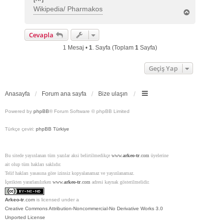
Wikipedia/ Pharmakos
B
a
ş
Cevapla
a
d
1 Mesaj •
1
. Sayfa (Toplam
1
Sayfa)
ö
n
Geçiş Yap
Anasayfa
Forum ana sayfa
Bize ulaşın
Powered by
phpBB
® Forum Software © phpBB Limited
Türkçe çeviri:
phpBB Türkiye
Bu sitede yayınlanan tüm yazılar aksi belirtilmedikçe
www.
arkeo-tr
.com
üyelerine
ait olup tüm hakları saklıdır.
Telif hakları yasasına göre izinsiz kopyalanamaz ve yayınlanamaz.
İçerikten yararlanılırken
www.
arkeo-tr
.com
adresi kaynak gösterilmelidir.
Arkeo-tr
.com
is licensed under a
Creative Commons Attribution-Noncommercial-No Derivative Works 3.0
Unported License