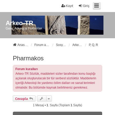
Kayıt
Giriş
Arkeo-TR
Genç Arkeoloji Forumları
Anasayfa
Forum ana sayfa
Sosyal Forumlarımız
Arkeo-TR Sözlük
P, Q, R
Pharmakos
Forum kuralları
Arkeo-TR Sözlük, maddeleri sizler tarafından konu başlığı
açılarak oluşturulacak bir tür serbest sözlüktür. Maddelerin
içeriği Arkeoloji ile yardımcı bilim dalları ve sanat terimleri
olmalıdır. Bu bölümde kaynak belirtmeniz gerekmez.
Cevapla
1 Mesaj •
1
. Sayfa (Toplam
1
Sayfa)