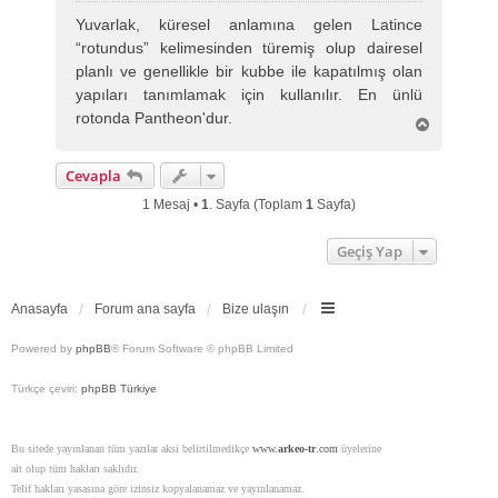
s
Yuvarlak, küresel anlamına gelen Latince
a
“rotundus” kelimesinden türemiş olup dairesel
j
planlı ve genellikle bir kubbe ile kapatılmış olan
yapıları tanımlamak için kullanılır. En ünlü
rotonda Pantheon'dur.
B
a
ş
Cevapla
a
d
1 Mesaj •
1
. Sayfa (Toplam
1
Sayfa)
ö
n
Geçiş Yap
Anasayfa
Forum ana sayfa
Bize ulaşın
Powered by
phpBB
® Forum Software © phpBB Limited
Türkçe çeviri:
phpBB Türkiye
Bu sitede yayınlanan tüm yazılar aksi belirtilmedikçe
www.
arkeo-tr
.com
üyelerine
ait olup tüm hakları saklıdır.
Telif hakları yasasına göre izinsiz kopyalanamaz ve yayınlanamaz.