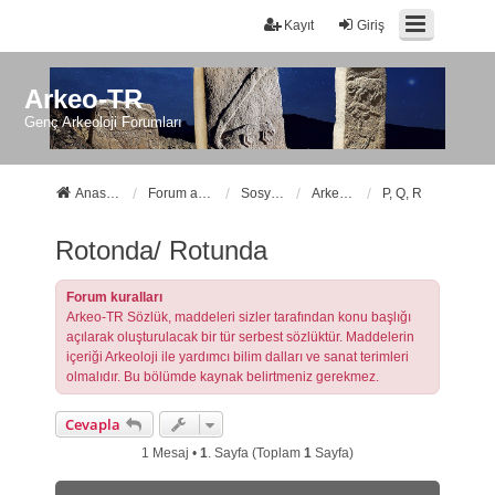
Kayıt
Giriş
Arkeo-TR
Genç Arkeoloji Forumları
Anasayfa
Forum ana sayfa
Sosyal Forumlarımız
Arkeo-TR Sözlük
P, Q, R
Rotonda/ Rotunda
Forum kuralları
Arkeo-TR Sözlük, maddeleri sizler tarafından konu başlığı
açılarak oluşturulacak bir tür serbest sözlüktür. Maddelerin
içeriği Arkeoloji ile yardımcı bilim dalları ve sanat terimleri
olmalıdır. Bu bölümde kaynak belirtmeniz gerekmez.
Cevapla
1 Mesaj •
1
. Sayfa (Toplam
1
Sayfa)