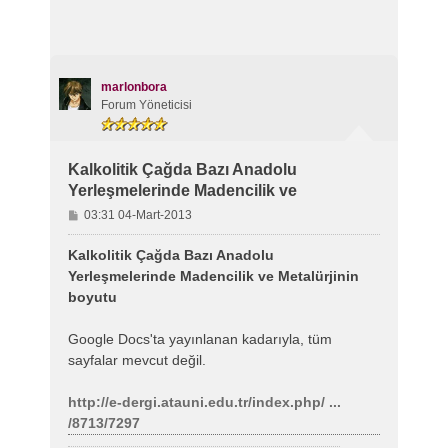
marlonbora
Forum Yöneticisi
Kalkolitik Çağda Bazı Anadolu
Yerleşmelerinde Madencilik ve
M
03:31 04-Mart-2013
e
s
Kalkolitik Çağda Bazı Anadolu
a
Yerleşmelerinde Madencilik ve Metalürjinin
j
boyutu
Google Docs'ta yayınlanan kadarıyla, tüm
sayfalar mevcut değil.
http://e-dergi.atauni.edu.tr/index.php/ ...
/8713/7297