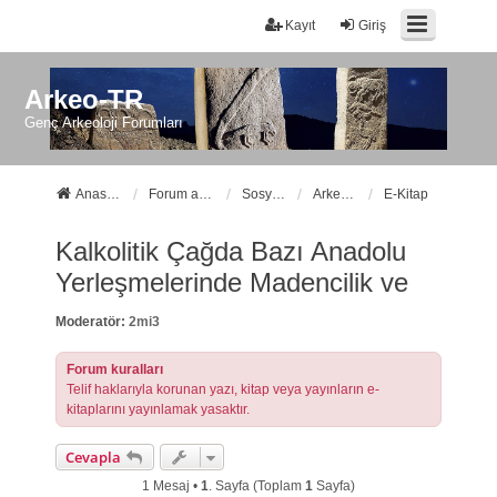
Kayıt
Giriş
Arkeo-TR
Genç Arkeoloji Forumları
Anasayfa
Forum ana sayfa
Sosyal Forumlarımız
Arkeo-TR Kütüphanesi
E-Kitap
Kalkolitik Çağda Bazı Anadolu
Yerleşmelerinde Madencilik ve
Moderatör:
2mi3
Forum kuralları
Telif haklarıyla korunan yazı, kitap veya yayınların e-
kitaplarını yayınlamak yasaktır.
Cevapla
1 Mesaj •
1
. Sayfa (Toplam
1
Sayfa)