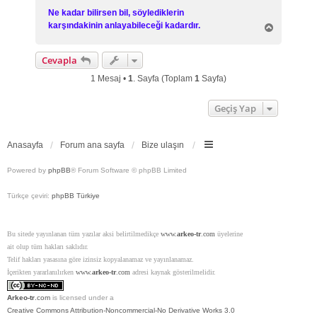
Ne kadar bilirsen bil, söylediklerin
karşındakinin anlayabileceği kadardır.
B
a
ş
Cevapla
a
d
1 Mesaj •
1
. Sayfa (Toplam
1
Sayfa)
ö
n
Geçiş Yap
Anasayfa
Forum ana sayfa
Bize ulaşın
Powered by
phpBB
® Forum Software © phpBB Limited
Türkçe çeviri:
phpBB Türkiye
Bu sitede yayınlanan tüm yazılar aksi belirtilmedikçe
www.
arkeo-tr
.com
üyelerine
ait olup tüm hakları saklıdır.
Telif hakları yasasına göre izinsiz kopyalanamaz ve yayınlanamaz.
İçerikten yararlanılırken
www.
arkeo-tr
.com
adresi kaynak gösterilmelidir.
Arkeo-tr
.com
is licensed under a
Creative Commons Attribution-Noncommercial-No Derivative Works 3.0