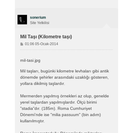
sonerium
Site Yetkilisi
Mil Taşı (Kilometre taşı)
M
01:06 05-Ocak-2014
e
s
a
mil-tasi.jpg
j
Mil taşları, bugünki kilometre levhaları gibi antik
dönemde şehirler arasındaki uzaklığı gösteren,
yollara dikilmiş taşlardır.
Mermerden yapılmış örnekleri az olup, genelde
yerel taşlardan yapılmışlardır. Ölçü birimi
"stadia"dır. (185m). Roma Cumhuriyet
Dönemi'nde ise "milia passuum" (bin adım)
kullanılmıştır.