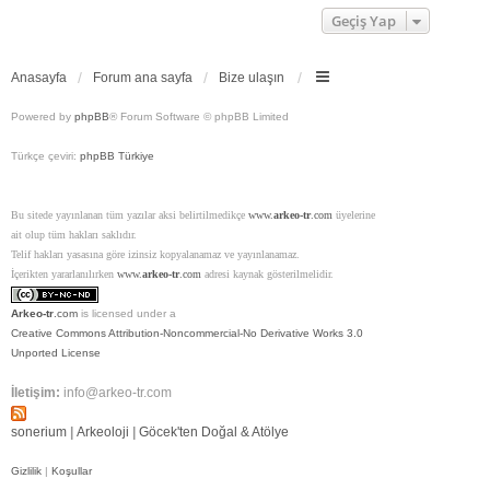
Geçiş Yap
Anasayfa
Forum ana sayfa
Bize ulaşın
Powered by
phpBB
® Forum Software © phpBB Limited
Türkçe çeviri:
phpBB Türkiye
Bu sitede yayınlanan tüm yazılar aksi belirtilmedikçe
www.
arkeo-tr
.com
üyelerine
ait olup tüm hakları saklıdır.
Telif hakları yasasına göre izinsiz kopyalanamaz ve yayınlanamaz.
İçerikten yararlanılırken
www.
arkeo-tr
.com
adresi kaynak gösterilmelidir.
Arkeo-tr
.com
is licensed under a
Creative Commons Attribution-Noncommercial-No Derivative Works 3.0
Unported License
İletişim:
info@arkeo-tr.com
sonerium
|
Arkeoloji
|
Göcek'ten Doğal & Atölye
Gizlilik
|
Koşullar