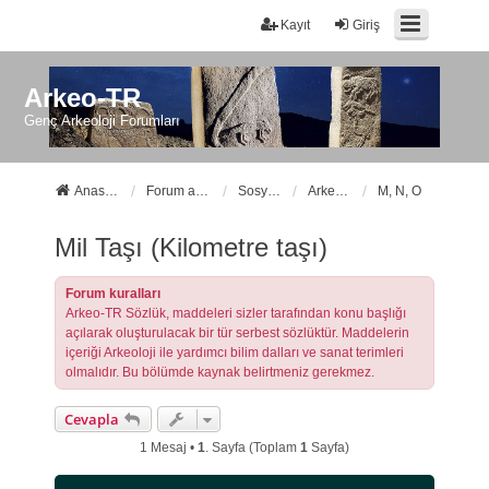
Kayıt
Giriş
Arkeo-TR
Genç Arkeoloji Forumları
Anasayfa
Forum ana sayfa
Sosyal Forumlarımız
Arkeo-TR Sözlük
M, N, O
Mil Taşı (Kilometre taşı)
Forum kuralları
Arkeo-TR Sözlük, maddeleri sizler tarafından konu başlığı
açılarak oluşturulacak bir tür serbest sözlüktür. Maddelerin
içeriği Arkeoloji ile yardımcı bilim dalları ve sanat terimleri
olmalıdır. Bu bölümde kaynak belirtmeniz gerekmez.
Cevapla
1 Mesaj •
1
. Sayfa (Toplam
1
Sayfa)