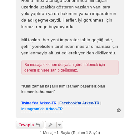
Roma İmparatorluğu Dönemi'nde mil taşları
üzerinde uzaklığı gösteren yazıların yanı sıra
yolu yaptıran ya da bakımını yapan imparatorun
da adı geçmekteydi. Harfler, iyi görünmesi için
kırmızı renge boyanıyordu.
Mil taşları, her yeni imparator tahta geçtiğinde,
şehir yöneticileri tarafından masraf olmaması için
yenilenmeyip alt üst edilerek yeniden dikiliyordu.
Bu mesaja eklenen dosyaları görüntülemek için
gerekli izinlere sahip değilsiniz.
"Kimi zaman başarılı kimi zaman başarısız olan
kısmen kahraman"
Twitter'da Arkeo-TR
|
Facebook'ta Arkeo-TR
|
Instagram'da Arkeo-TR
B
a
ş
Cevapla
a
d
1 Mesaj •
1
. Sayfa (Toplam
1
Sayfa)
ö
n