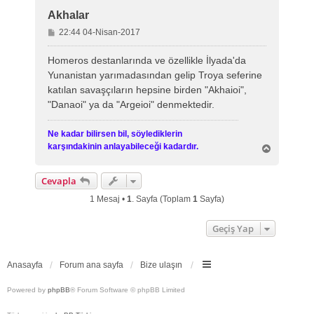
Akhalar
M
22:44 04-Nisan-2017
e
s
Homeros destanlarında ve özellikle İlyada'da
a
Yunanistan yarımadasından gelip Troya seferine
j
katılan savaşçıların hepsine birden "Akhaioi",
"Danaoi" ya da "Argeioi" denmektedir.
Ne kadar bilirsen bil, söylediklerin
karşındakinin anlayabileceği kadardır.
B
a
ş
Cevapla
a
d
1 Mesaj •
1
. Sayfa (Toplam
1
Sayfa)
ö
n
Geçiş Yap
Anasayfa
Forum ana sayfa
Bize ulaşın
Powered by
phpBB
® Forum Software © phpBB Limited