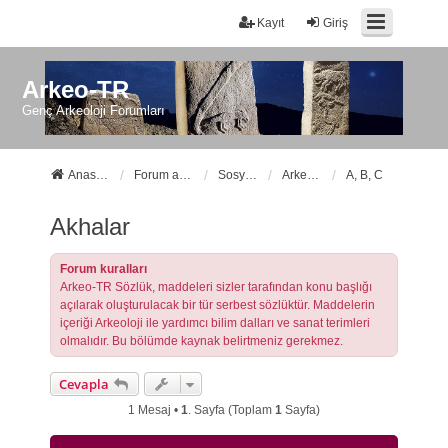
Kayıt
Giriş
Arkeo-TR
Genç Arkeoloji Forumları
Anasayfa
Forum ana sayfa
Sosyal Forumlarımız
Arkeo-TR Sözlük
A, B, C
Akhalar
Forum kuralları
Arkeo-TR Sözlük, maddeleri sizler tarafından konu başlığı
açılarak oluşturulacak bir tür serbest sözlüktür. Maddelerin
içeriği Arkeoloji ile yardımcı bilim dalları ve sanat terimleri
olmalıdır. Bu bölümde kaynak belirtmeniz gerekmez.
Cevapla
1 Mesaj •
1
. Sayfa (Toplam
1
Sayfa)