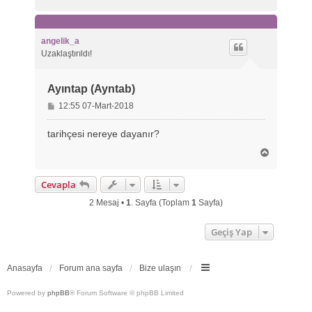
a
ş
a
d
angelik_a
ö
Uzaklaştırıldı!
n
Ayıntap (Ayntab)
M
12:55 07-Mart-2018
e
s
tarihçesi nereye dayanır?
a
B
j
a
ş
Cevapla
a
d
2 Mesaj •
1
. Sayfa (Toplam
1
Sayfa)
ö
n
Geçiş Yap
Anasayfa
Forum ana sayfa
Bize ulaşın
Powered by
phpBB
® Forum Software © phpBB Limited