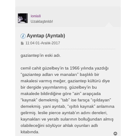
ioniali
Uzaklaştırıldı!
Ayıntap (Ayntab)
M
11:04 01-Aralık-2017
e
s
gaziantep’in eski adı.
a
j
cemil cahit güzelbey’in ta 1966 yılında yazdığı
“gaziantep adları ve manaları” başlıklı bir
makalesi varmış meğer, gaziantep kültürü diye
bir dergide yayımlanmış. güzelbey’in bu
makalede bildirdiğine göre “ain” arapçada
“kaynak” demekmiş. “tab” ise farsça “ışıldayan”
demekmiş. yani ayntab, “ışıltılı kaynak” anlamına
gelirmiş. leslie pierce ayntab’ın adını dereleri,
kaynakları ve yeraltı sularının bolluğundan almış
olabileceğini söylüyor ahlak oyunları adlı
kitabında.
B