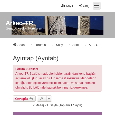
Kayıt
Giriş
Arkeo-TR
Genç Arkeoloji Forumları
Anasayfa
Forum ana sayfa
Sosyal Forumlarımız
Arkeo-TR Sözlük
A, B, C
Ayıntap (Ayntab)
Forum kuralları
Arkeo-TR Sözlük, maddeleri sizler tarafından konu başlığı
açılarak oluşturulacak bir tür serbest sözlüktür. Maddelerin
içeriği Arkeoloji ile yardımcı bilim dalları ve sanat terimleri
olmalıdır. Bu bölümde kaynak belirtmeniz gerekmez.
Cevapla
2 Mesaj •
1
. Sayfa (Toplam
1
Sayfa)