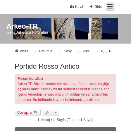
Kayıt
Giriş
Arkeo-TR
Genç Arkeoloji Forumları
Anasayfa
Forum ana sayfa
Sosyal Forumlarımız
Arkeo-TR Sözlük
P, Q, R
Porfido Rosso Antico
Forum kuralları
Arkeo-TR Sözlük, maddeleri sizler tarafından konu başlığı
açılarak oluşturulacak bir tür serbest sözlüktür. Maddelerin
içeriği Arkeoloji ile yardımcı bilim dalları ve sanat terimleri
olmalıdır. Bu bölümde kaynak belirtmeniz gerekmez.
Cevapla
1 Mesaj •
1
. Sayfa (Toplam
1
Sayfa)