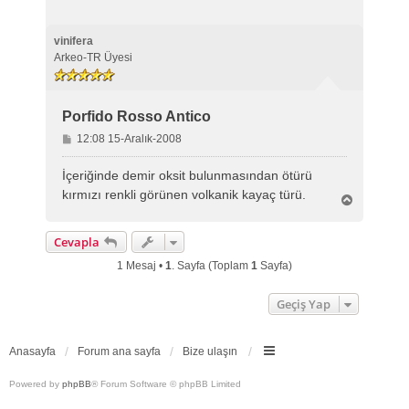
vinifera
Arkeo-TR Üyesi
Porfido Rosso Antico
M
12:08 15-Aralık-2008
e
s
İçeriğinde demir oksit bulunmasından ötürü
a
kırmızı renkli görünen volkanik kayaç türü.
B
j
a
ş
Cevapla
a
d
1 Mesaj •
1
. Sayfa (Toplam
1
Sayfa)
ö
n
Geçiş Yap
Anasayfa
Forum ana sayfa
Bize ulaşın
Powered by
phpBB
® Forum Software © phpBB Limited