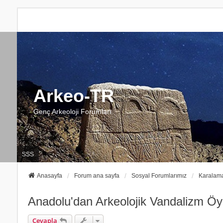
Arkeo-TR
Genç Arkeoloji Forumları
SSS
Anasayfa
Forum ana sayfa
Sosyal Forumlarımız
Karalama
Anadolu'dan Arkeolojik Vandalizm Öy
Cevapla