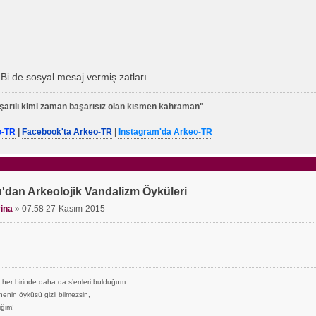
Bi de sosyal mesaj vermiş zatları.
arılı kimi zaman başarısız olan kısmen kahraman"
o-TR
|
Facebook'ta Arkeo-TR
|
Instagram'da Arkeo-TR
'dan Arkeolojik Vandalizm Öyküleri
ina
»
07:58 27-Kasım-2015
,her birinde daha da s’enleri bulduğum...
enin öyküsü gizli bilmezsin,
iğim!