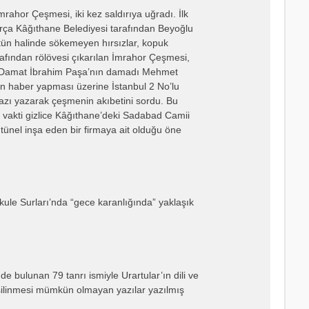
rahor Çeşmesi, iki kez saldırıya uğradı. İlk
parça Kâğıthane Belediyesi tarafından Beyoğlu
ütün halinde sökemeyen hırsızlar, kopuk
arafından rölövesi çıkarılan İmrahor Çeşmesi,
dü. Damat İbrahim Paşa’nın damadı Mehmet
t’in haber yapması üzerine İstanbul 2 No’lu
yazı yazarak çeşmenin akıbetini sordu. Bu
e vakti gizlice Kâğıthane’deki Sadabad Camii
e tünel inşa eden bir firmaya ait olduğu öne
ikule Surları’nda “gece karanlığında” yaklaşık
de bulunan 79 tanrı ismiyle Urartular’ın dili ve
 silinmesi mümkün olmayan yazılar yazılmış