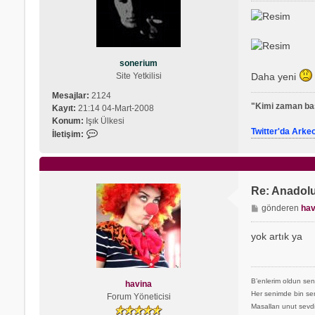
s
a
j
sonerium
Site Yetkilisi
Daha yeni
Mesajlar:
2124
"Kimi zaman baş
Kayıt:
21:14 04-Mart-2008
Konum:
Işık Ülkesi
Twitter'da Arke
İ
İletişim:
l
e
t
i
Re: Anadolu
ş
M
gönderen
hav
i
e
m
s
s
yok artık ya
a
o
j
n
e
B’enlerim oldun sen
havina
r
Her senimde bin sen
Forum Yöneticisi
i
Masalları unut sevd
u