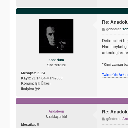
Re: Anadolu
M
gönderen
so
e
s
Definecileri b
a
Hani heykel çı
j
arkeologlardan
sonerium
"Kimi zaman baş
Site Yetkilisi
Mesajlar:
2124
Twitter'da Arke
Kayıt:
21:14 04-Mart-2008
Konum:
Işık Ülkesi
İ
İletişim:
l
e
t
i
Andaleon
Re: Anadolu
ş
Uzaklaştırıldı!
M
gönderen
An
i
e
m
Mesajlar:
9