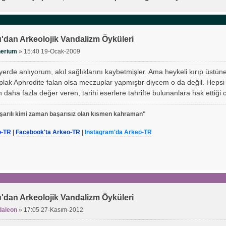
'dan Arkeolojik Vandalizm Öyküleri
nerium
»
15:40 19-Ocak-2009
i yerde anlıyorum, akıl sağlıklarını kaybetmişler. Ama heykeli kırıp üstü
plak Aphrodite falan olsa meczuplar yapmıştır diycem o da değil. Hepsi b
 daha fazla değer veren, tarihi eserlere tahrifte bulunanlara hak ettiği 
arılı kimi zaman başarısız olan kısmen kahraman"
o-TR
|
Facebook'ta Arkeo-TR
|
Instagram'da Arkeo-TR
'dan Arkeolojik Vandalizm Öyküleri
daleon
»
17:05 27-Kasım-2012