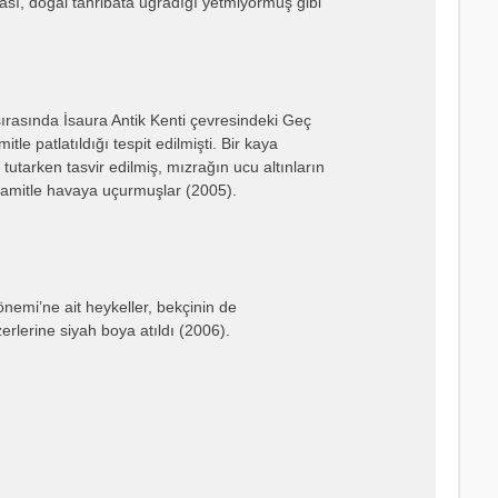
sı, doğal tahribata uğradığı yetmiyormuş gibi
sırasında İsaura Antik Kenti çevresindeki Geç
e patlatıldığı tespit edilmişti. Bir kaya
tarken tasvir edilmiş, mızrağın ucu altınların
inamitle havaya uçurmuşlar (2005).
nemi’ne ait heykeller, bekçinin de
zerlerine siyah boya atıldı (2006).