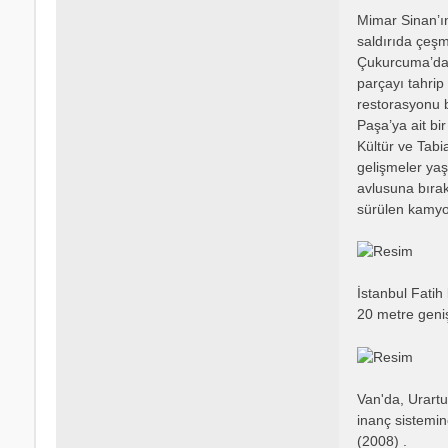
Mimar Sinan’ın
saldırıda çeşm
Çukurcuma’da b
parçayı tahrip
restorasyonu 
Paşa’ya ait bi
Kültür ve Tabi
gelişmeler yaş
avlusuna bırakı
sürülen kamyon
İstanbul Fatih
20 metre geniş
Van'da, Urartul
inanç sistemin
(2008) .