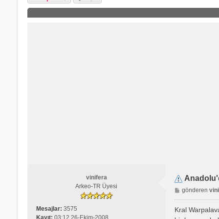
vinifera
Anadolu'
Arkeo-TR Üyesi
M
gönderen
vin
e
s
Mesajlar:
3575
Kral Warpalava
a
Kayıt:
03:12 26-Ekim-2008