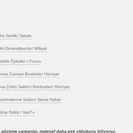
rihe Gedik/ Sabah
hi Dinamitliyorlar/ Milliyet
dallık Öyküleri / Focus
meyi Camiye Bıraktılar/ Hürriyet
ına Çirkin Saldırı/ Kenthaber/ Hürriyet
artmalarına Saldırı/ Sanat Haber
rip Edildi / VanTv
 gözüme çarpanlar, malesef daha pek olduğunu biliyoruz.