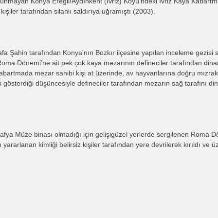
unmayan Konya Ereğli/Aydınkent (İvriz) Köyü’ndeki İvriz Kaya Kabartma
kişiler tarafından silahlı saldırıya uğramıştı (2003).
afa Şahin tarafından Konya'nın Bozkır ilçesine yapılan inceleme gezisi 
Roma Dönemi’ne ait pek çok kaya mezarının defineciler tarafından dinamitl
bartmada mezar sahibi kişi at üzerinde, av hayvanlarına doğru mızrak tu
 gösterdiği düşüncesiyle defineciler tarafından mezarın sağ tarafını d
rafya Müze binası olmadığı için gelişigüzel yerlerde sergilenen Roma Dö
rarlanan kimliği belirsiz kişiler tarafından yere devrilerek kırıldı ve ü