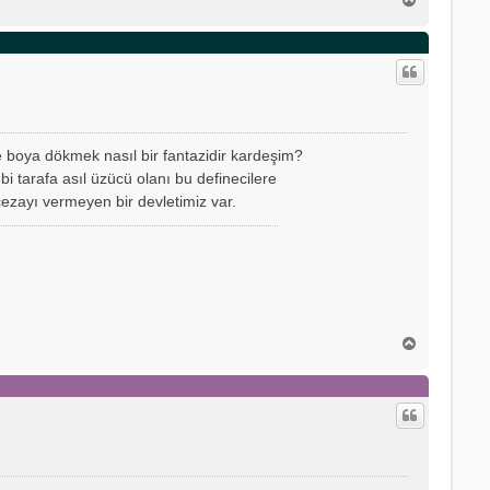
a
ş
a
d
ö
n
ne boya dökmek nasıl bir fantazidir kardeşim?
i tarafa asıl üzücü olanı bu definecilere
cezayı vermeyen bir devletimiz var.
B
a
ş
a
d
ö
n