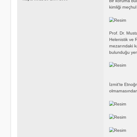
bir koruma bul
j
kimliği meçhul 
Prof. Dr. Must
Helenistik ve 
mezarındaki ka
bulunduğu yeri
İzmit'te Etnoğ
olmamasından ya