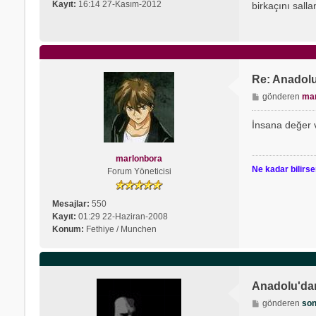
s
s
Kayıt:
16:14 27-Kasım-2012
birkaçını salla
a
o
j
n
e
r
i
Re: Anadolu
u
m
M
gönderen
ma
e
s
İnsana değer 
a
j
marlonbora
Ne kadar bilirse
Forum Yöneticisi
Mesajlar:
550
Kayıt:
01:29 22-Haziran-2008
Konum:
Fethiye / Munchen
Anadolu'dan
M
gönderen
so
e