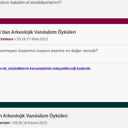
ndırın bakalım el sürebiliyorlarmı!!!
'dan Arkeolojik Vandalizm Öyküleri
rlonbora
»
03:18 27-Mart-2013
vermeyen insanımız insanın eserine mi değer vericek?
n bil, söylediklerin karşındakinin anlayabileceği kadardır.
 Arkeolojik Vandalizm Öyküleri
nerium
»
09:30 16-Kasım-2015