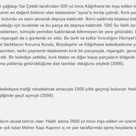
 çağdaşı Sai Çelebi tarafından 500 yıl önce Kâğıthane’de inşa edilen İm
enin en değerli bölümü olan kitabesinin "ayna"sı kırılıp çalındı. Kırık 
ulundu ve satın alınarak depoya kaldırıldı. İkinci saldırıda kitabeyi b
 olduğu için bıraktılar ve bu parça da depoya kaldırıldı. İSKİ Su Vakfı t
beklerken, tümüyle yerinden kaldırılarak bilinmeyen bir yere götürül
r nişangah da o günlerde sır oldu. Bu tarih ve kültür hırsızlığını Hürriye
at Varlıklarını Koruma Kurulu, Büyükşehir ve Kâğıthane belediyelerine 
anırken, tarihi çeşmenin kitabesinin kırık bir parçasıyla, nişangáh, gec
ldı. Bir belediye yetkilisi, kırık kitabe ve diğer kayıp parçaların bölged
a yüklenip götürüldüğüne dair tanıklar olduğunu söyledi (2006).
 belediyesi trafiği rahatlatmak amacıyla 1500 yıllık geçmişi bulunan Yed
liğinde geçit açmıştı (2006).
arın ulusal tanrısı olan 'Haldi' adına 2800 yıl önce inşa edilen ve üzerin
e ışık tutan Meher Kapı Kapının iç ve yan taraflarında sprey boyalarla