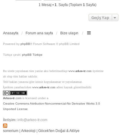
d
1 Mesaj •
1
. Sayfa (Toplam
1
Sayfa)
ö
n
Geçiş Yap
Anasayfa
Forum ana sayfa
Bize ulaşın
Powered by
phpBB
® Forum Software © phpBB Limited
Türkçe çeviri:
phpBB Türkiye
Bu sitede yayınlanan tüm yazılar aksi belirtilmedikçe
www.
arkeo-tr
.com
üyelerine
ait olup tüm hakları saklıdır.
Telif hakları yasasına göre izinsiz kopyalanamaz ve yayınlanamaz.
İçerikten yararlanılırken
www.
arkeo-tr
.com
adresi kaynak gösterilmelidir.
Arkeo-tr
.com
is licensed under a
Creative Commons Attribution-Noncommercial-No Derivative Works 3.0
Unported License
İletişim:
info@arkeo-tr.com
sonerium
|
Arkeoloji
|
Göcek'ten Doğal & Atölye