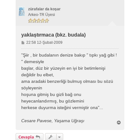
zürafalar da koşar
Arkeo-TR Üyesi
yaklaştırmaca (bkz. budala)
M
22:58 12-Şubat-2009
e
s
"Şiir , bir budalanın denize bakıp " tıpkı yağ gibi !
a
" demesiyle
j
başlar, düz bir yüzeyin en iyi bir betimlenişi
değildir bu elbet,
ama aradaki benzerliği bulmuş olması bu sözü
söyleyenin
hoşuna gitmiş bu gizli bağ onu
heyecanlandırmış, bu gözlemini
herkese duyurma isteğini vermiştir ona"...
Cesare Pavese, Yaşama Uğraşı
B
a
ş
Cevapla
a