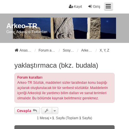
Kayıt
Giriş
Arkeo-TR
Genç Arkeoloji Forumları
Anasayfa
Forum ana sayfa
Sosyal Forumlarımız
Arkeo-TR Sözlük
X, Y, Z
yaklaştırmaca (bkz. budala)
Forum kuralları
Arkeo-TR Sözlük, maddeleri sizler tarafından konu başlığı
açılarak oluşturulacak bir tür serbest sözlüktür. Maddelerin
içeriği Arkeoloji ile yardımcı bilim dalları ve sanat terimleri
olmalıdır. Bu bölümde kaynak belirtmeniz gerekmez.
Cevapla
1 Mesaj •
1
. Sayfa (Toplam
1
Sayfa)